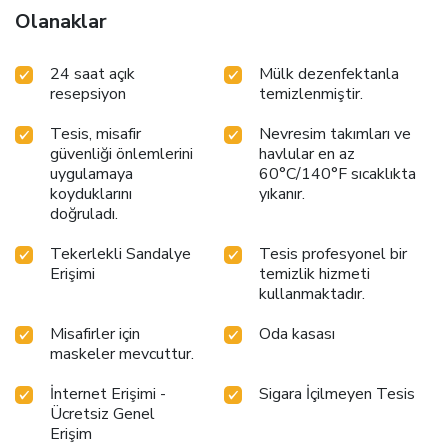
Olanaklar
24 saat açık
Mülk dezenfektanla
resepsiyon
temizlenmiştir.
Tesis, misafir
Nevresim takımları ve
güvenliği önlemlerini
havlular en az
uygulamaya
60°C/140°F sıcaklıkta
koyduklarını
yıkanır.
doğruladı.
Tekerlekli Sandalye
Tesis profesyonel bir
Erişimi
temizlik hizmeti
kullanmaktadır.
Misafirler için
Oda kasası
maskeler mevcuttur.
İnternet Erişimi -
Sigara İçilmeyen Tesis
Ücretsiz Genel
Erişim