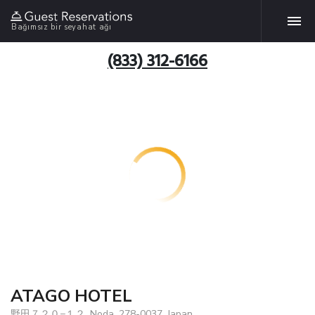
Bağımsız bir seyahat ağı
(833) 312-6166
ATAGO HOTEL
野田７２０−１２, Noda, 278-0037, Japan