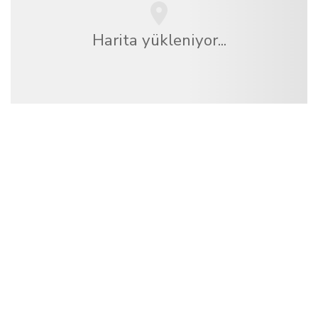
Harita yükleniyor...
Biz, dünya çapında 100.000'den fazla otel sunan
bağımsız bir seyahat ağıyız
.