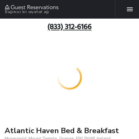
Bağımsız bir seyahat ağı
(833) 312-6166
Atlantic Haven Bed & Breakfast
Moneygold, Mount Temple, Grange, F91 FH48, Ireland