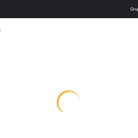
Gru
n