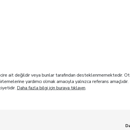
re ait değildir veya bunlar tarafından desteklenmemektedir. Otel t
elirlemelerine yardımcı olmak amacıyla yalnızca referans amaçlıdır. 
kiyetidir.
Daha fazla bilgi için buraya tıklayın
.
Da