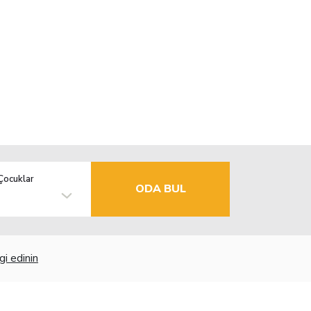
Çocuklar
ODA BUL
gi edinin