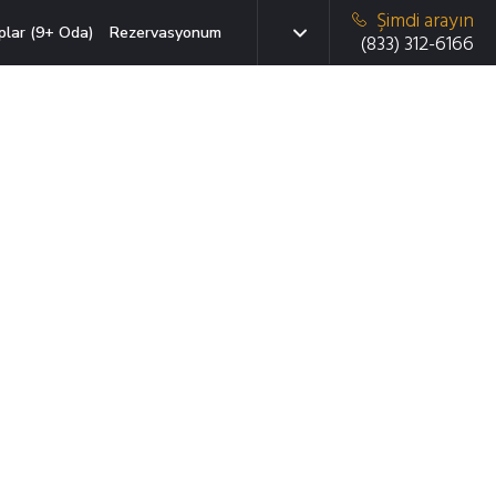
Şimdi arayın
plar (9+ Oda)
Rezervasyonum
(833) 312-6166