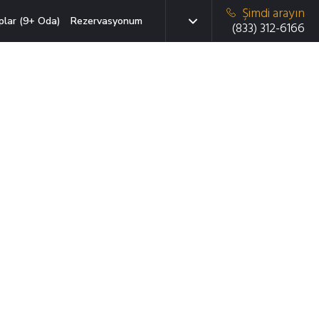
Şimdi arayın
plar (9+ Oda)
Rezervasyonum
(833) 312-6166