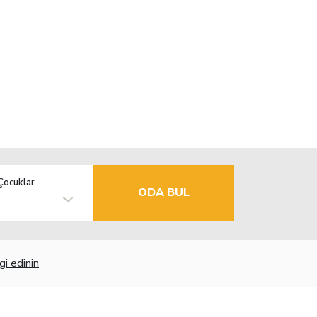
Çocuklar
ODA BUL
gi edinin