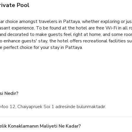
rivate Pool
ar choice amongst travelers in Pattaya, whether exploring or jus
asant experience. To be found at the hotel are free Wi-Fi in all r
d and decorated to make guests feel right at home, and some ro
. To enhance guests' stay, the hotel offers recreational facilitie
perfect choice for your stay in Pattaya.
si Nedir?
 Moo 12, Chaiyapruek Soi 1 adresinde bulunmaktadır.
elik Konaklamanın Maliyeti Ne Kadar?