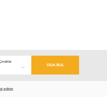
Çocuklar
ODA BUL
gi edinin