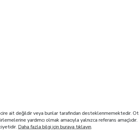
l sunan bağımsız bir seyahat ağıyız
re ait değildir veya bunlar tarafından desteklenmemektedir. Otel t
elirlemelerine yardımcı olmak amacıyla yalnızca referans amaçlıdır. 
kiyetidir.
Daha fazla bilgi için buraya tıklayın
.