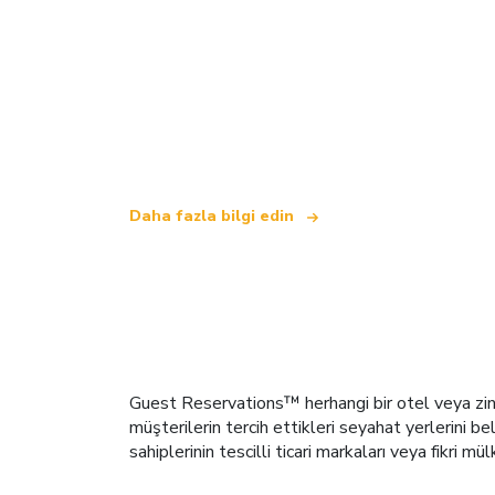
Biz, dünya çapında 100.000'den fazla ote
.
Daha fazla bilgi edin
Guest Reservations™ herhangi bir otel veya zinci
müşterilerin tercih ettikleri seyahat yerlerini b
sahiplerinin tescilli ticari markaları veya fikri mül