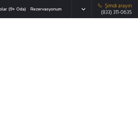
Şimdi arayın
plar (9+ Oda)
Rezervasyonum
(833) 311-0635