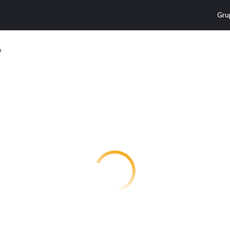
Gru
o