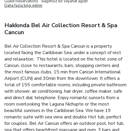
Guest Reservations
bağımsız bir seyahat ağıdır.
Daha fazla bilgi edinin
Hakkında Bel Air Collection Resort & Spa
Cancun
Bel Air Collection Resort & Spa Cancun is a property
located facing the Caribbean Sea; under a concept of rest
and relaxation.
This hotel is located on the hotel zone of
Cancun, close to restaurants, bars, shopping centers and
the most famous clubs. 15 min from Cancun International
Airport (CUN) and 30min from the downtown. It offers a
total of 155 comfortable rooms, including private bathroom
with shower, air conditioning, hair dryer, coffee maker, safe
and direct dial telephone.
Enjoy romantic sunsets from a
room overlooking the Laguna Nichupte or the most
beautiful sunrises in the Caribbean Sea. We have 19
romantic suite with sea view and double Hot tub, perfect
for couples. Bel Air Cancun offers an outdoor pool, hot tub,
spa that offers beachfront massage and gym. 3 bars and