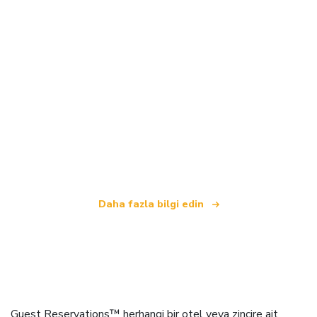
Biz, dünya çapında 100.000'den fazla otel sunan
bağımsız bir seyahat ağıyız
.
Daha fazla bilgi edin
Guest Reservations™ herhangi bir otel veya zincire ait