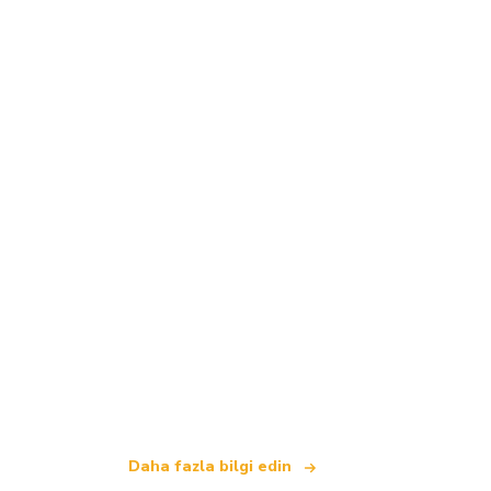
Biz, dünya çapında 100.000'den fazla ote
.
Daha fazla bilgi edin