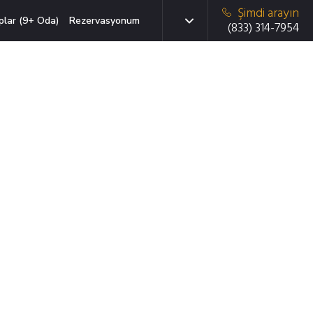
Şimdi arayın
plar (9+ Oda)
Rezervasyonum
(833) 314-7954