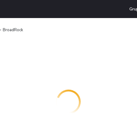
Gru
BroadRock