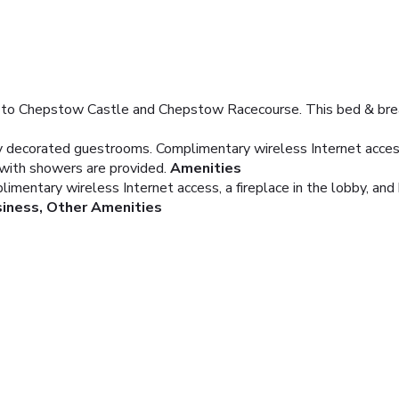
 to Chepstow Castle and Chepstow Racecourse. This bed & break
lly decorated guestrooms. Complimentary wireless Internet acc
 with showers are provided.
Amenities
mentary wireless Internet access, a fireplace in the lobby, and 
iness, Other Amenities