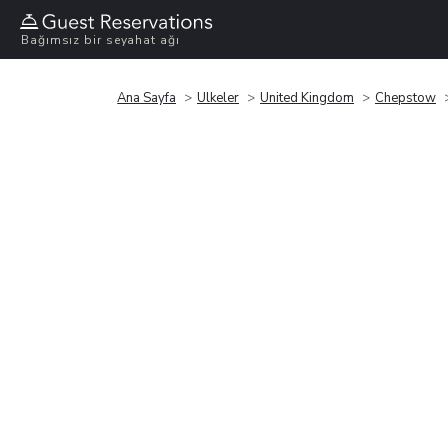
Bağımsız bir seyahat ağı
Ana Sayfa
Ülkeler
United Kingdom
Chepstow