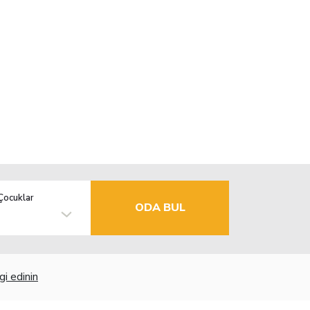
Çocuklar
ODA BUL
gi edinin