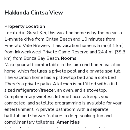
Hakkında Cintsa View
Property Location
Located in Great Kei, this vacation home is by the ocean, a
1-minute drive from Cintsa Beach and 10 minutes from
Emerald Vale Brewery. This vacation home is 5 mi (8.1 km)
from Inkwenkwezi Private Game Reserve and 24.4 mi (39.3
km) from Bonza Bay Beach.
Rooms
Make yourself comfortable in this air-conditioned vacation
home, which features a private pool and a private spa tub.
The vacation home has a pillowtop bed and a sofa bed.
There's a private patio. A kitchen is outfitted with a full-
sized refrigerator/freezer, an oven, and a stovetop.
Complimentary wireless Internet access keeps you
connected, and satellite programming is available for your
entertainment. A private bathroom with a separate
bathtub and shower features a deep soaking tub and
complimentary toiletries.
Amenities
Take advantage of recreation opportunities including an