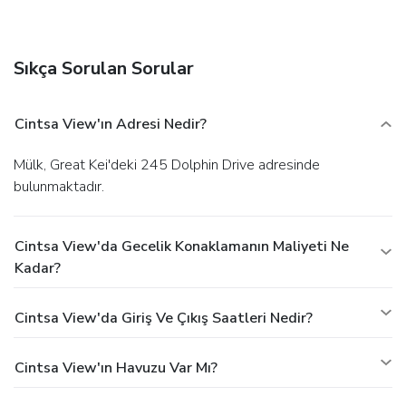
outdoor pool and a spa tub. This vacation home also
features complimentary wireless Internet access, a picnic
area, and barbecue grills.
Business, Other Amenities
Sıkça Sorulan Sorular
Featured amenities include laundry facilities, a safe deposit
box at the front desk, and a water dispenser. Free self
parking is available onsite.
Cintsa View'ın Adresi Nedir?
Mülk, Great Kei'deki 245 Dolphin Drive adresinde
bulunmaktadır.
Cintsa View'da Gecelik Konaklamanın Maliyeti Ne
Kadar?
Cintsa View'da Giriş Ve Çıkış Saatleri Nedir?
Cintsa View'ın Havuzu Var Mı?