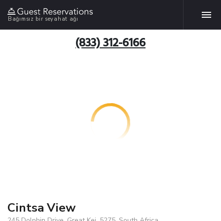
Bağımsız bir seyahat ağı
(833) 312-6166
Cintsa View
245 Dolphin Drive, Great Kei, 5275, South Africa