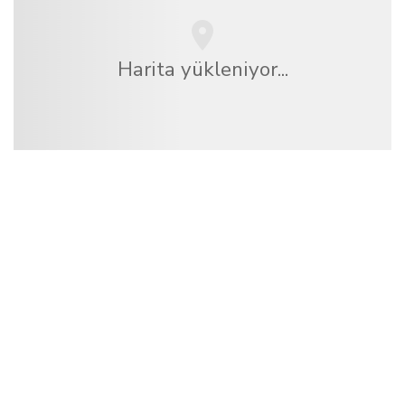
Harita yükleniyor...
Biz, dünya çapında 100.000'den fazla otel sunan
bağımsız bir seyahat ağıyız
.