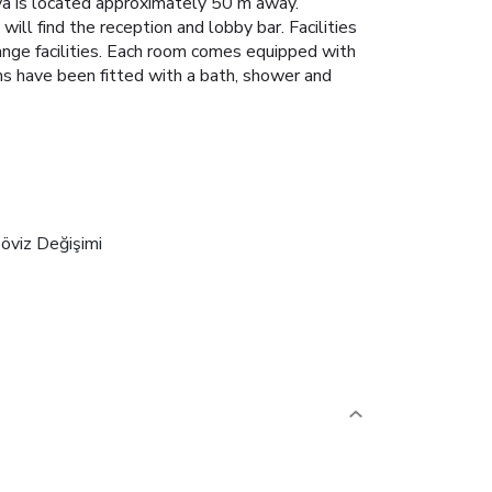
ova is located approximately 50 m away.
ll find the reception and lobby bar. Facilities
hange facilities. Each room comes equipped with
ms have been fitted with a bath, shower and
öviz Değişimi