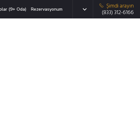
Şimdi arayın
plar (9+ Oda)
Rezervasyonum
(833) 312-6166