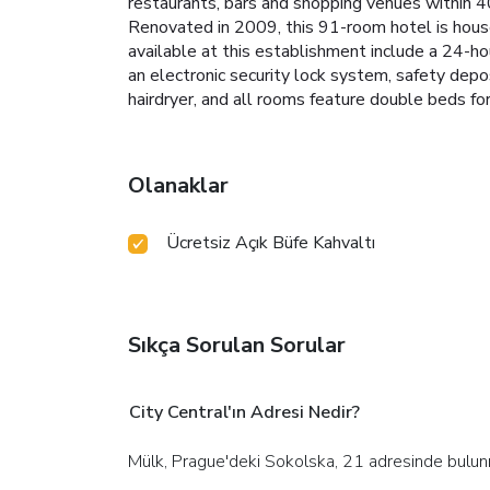
restaurants, bars and shopping venues within 4
Renovated in 2009, this 91-room hotel is housed
available at this establishment include a 24-ho
an electronic security lock system, safety dep
hairdryer, and all rooms feature double beds for
Olanaklar
Ücretsiz Açık Büfe Kahvaltı
Sıkça Sorulan Sorular
City Central'ın Adresi Nedir?
Mülk, Prague'deki Sokolska, 21 adresinde bulun