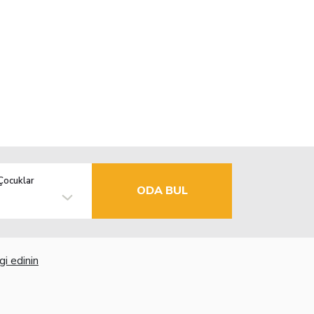
Çocuklar
ODA BUL
gi edinin