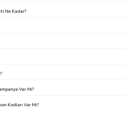
eti Ne Kadar?
?
Kampanya Var Mı?
pon Kodları Var Mı?