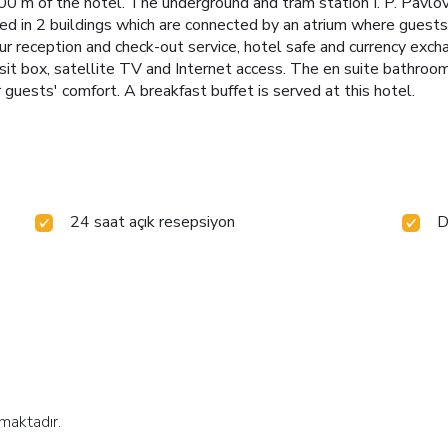
00 m of the hotel. The underground and tram station I. P. Pavl
 in 2 buildings which are connected by an atrium where guests wi
ur reception and check-out service, hotel safe and currency exc
osit box, satellite TV and Internet access. The en suite bathroo
 guests' comfort. A breakfast buffet is served at this hotel.
24 saat açık resepsiyon
D
maktadır.