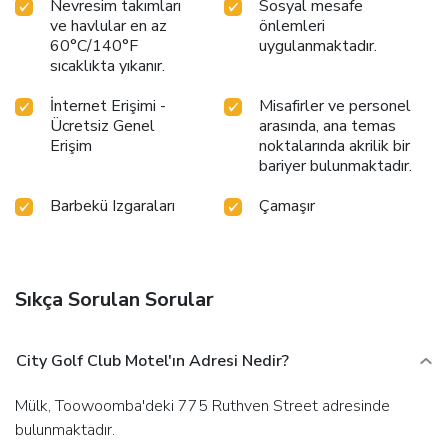
Nevresim takımları
Sosyal mesafe
ve havlular en az
önlemleri
60°C/140°F
uygulanmaktadır.
sıcaklıkta yıkanır.
İnternet Erişimi -
Misafirler ve personel
Ücretsiz Genel
arasında, ana temas
Erişim
noktalarında akrilik bir
bariyer bulunmaktadır.
Barbekü Izgaraları
Çamaşır
Sıkça Sorulan Sorular
City Golf Club Motel'ın Adresi Nedir?
Mülk, Toowoomba'deki 775 Ruthven Street adresinde
bulunmaktadır.