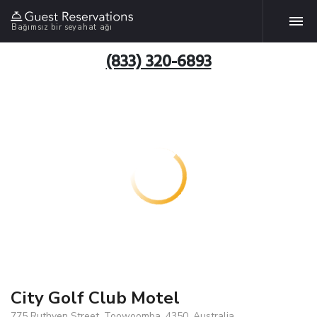
Bağımsız bir seyahat ağı
(833) 320-6893
City Golf Club Motel
775 Ruthven Street, Toowoomba, 4350, Australia