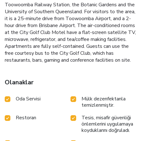
Toowoomba Railway Station, the Botanic Gardens and the
University of Southern Queensland. For visitors to the area,
it is a 25-minute drive from Toowoomba Airport, and a 2-
hour drive from Brisbane Airport. The air-conditioned rooms
at the City Golf Club Motel have a flat-screen satellite TV,
microwave, refrigerator, and tea/coffee making facilities.
Apartments are fully self-contained. Guests can use the
free courtesy bus to the City Golf Club, which has
restaurants, bars, gaming and conference facilities on site.
Olanaklar
Oda Servisi
Mülk dezenfektanla
temizlenmiştir.
Restoran
Tesis, misafir güvenliği
önlemlerini uygulamaya
koyduklarını doğruladı.