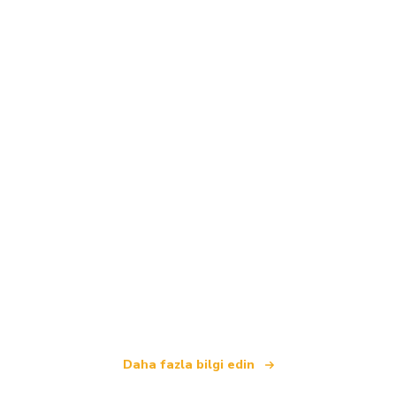
Biz, dünya çapında 100.000'den fazla otel sunan
bağımsız bir seyahat ağıyız
.
Daha fazla bilgi edin