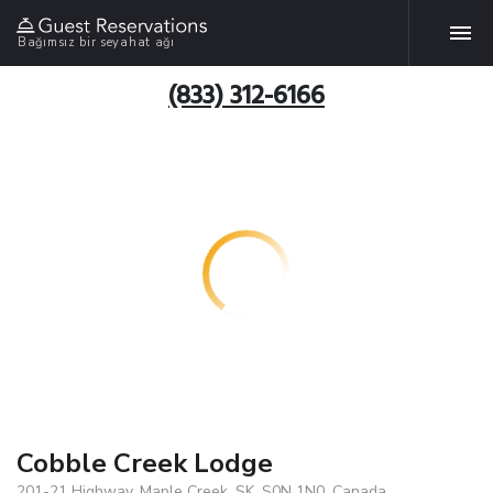
Bağımsız bir seyahat ağı
(833) 312-6166
Cobble Creek Lodge
201-21 Highway, Maple Creek, SK, S0N 1N0, Canada