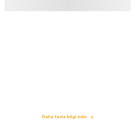
Biz, dünya çapında 100.000'den fazla otel sunan
bağımsız bir seyahat ağıyız
.
Daha fazla bilgi edin