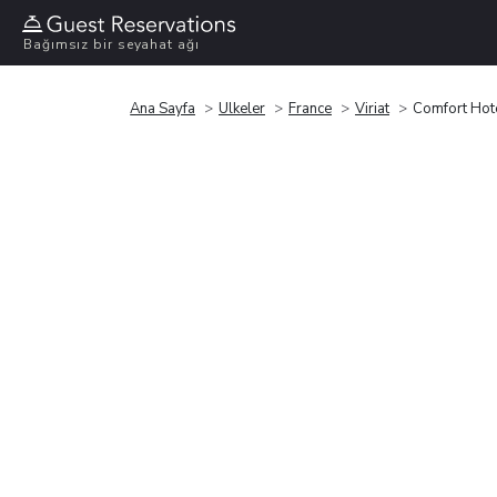
Bağımsız bir seyahat ağı
Ana Sayfa
Ülkeler
France
Viriat
Comfort Hot