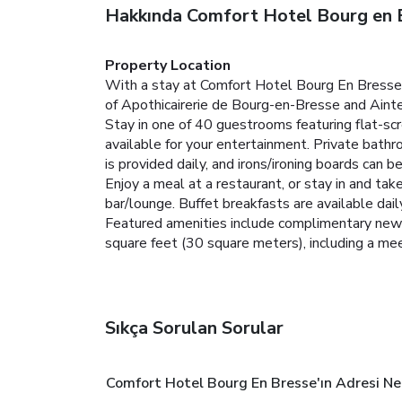
Hakkında Comfort Hotel Bourg en 
Property Location
With a stay at Comfort Hotel Bourg En Bresse i
of Apothicairerie de Bourg-en-Bresse and Aint
Stay in one of 40 guestrooms featuring flat-sc
available for your entertainment. Private bath
is provided daily, and irons/ironing boards can b
Enjoy a meal at a restaurant, or stay in and tak
bar/lounge. Buffet breakfasts are available daily
Featured amenities include complimentary newspa
square feet (30 square meters), including a meet
Sıkça Sorulan Sorular
Comfort Hotel Bourg En Bresse'ın Adresi Ne