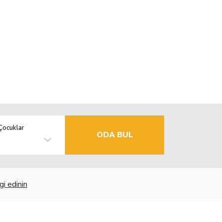
Çocuklar
ODA BUL
gi edinin