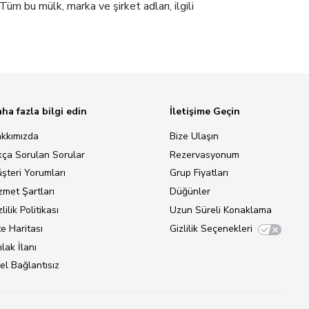
Tüm bu mülk, marka ve şirket adları, ilgili
ha fazla bilgi edin
İletişime Geçin
kkımızda
Bize Ulaşın
kça Sorulan Sorular
Rezervasyonum
şteri Yorumları
Grup Fiyatları
zmet Şartları
Düğünler
lilik Politikası
Uzun Süreli Konaklama
te Haritası
Gizlilik Seçenekleri
lak İlanı
el Bağlantısız