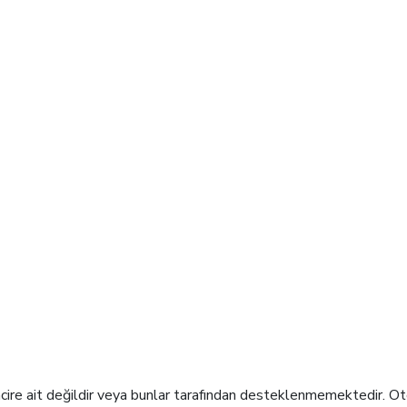
l sunan bağımsız bir seyahat ağıyız
re ait değildir veya bunlar tarafından desteklenmemektedir. Otel t