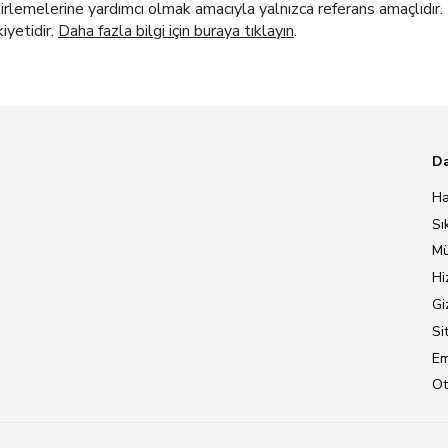
elirlemelerine yardımcı olmak amacıyla yalnızca referans amaçlıdır. 
kiyetidir.
Daha fazla bilgi için buraya tıklayın
.
Da
Ha
Sı
Mü
Hi
Giz
Si
Em
Ot