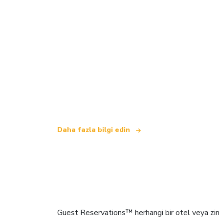
Biz, dünya çapında 100.000'den fazla ote
.
Daha fazla bilgi edin
Guest Reservations™ herhangi bir otel veya zinci