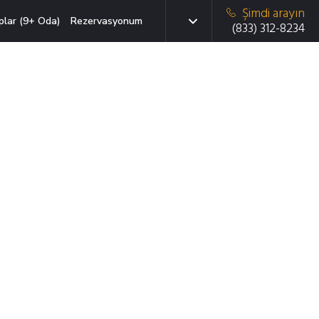
Şimdi arayın
plar (9+ Oda)
Rezervasyonum
(833) 312-8234