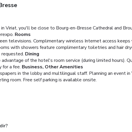
Bresse
n Viriat, you'll be close to Bourg-en-Bresse Cathedral and Brou 
erexpo.
Rooms
reen televisions. Complimentary wireless Internet access keeps 
rooms with showers feature complimentary toiletries and hair dr
e requested.
Dining
e advantage of the hotel's room service (during limited hours). Qu
 for a fee.
Business, Other Amenities
pers in the lobby and multilingual staff. Planning an event in V
ing room. Free self parking is available onsite.
dir?