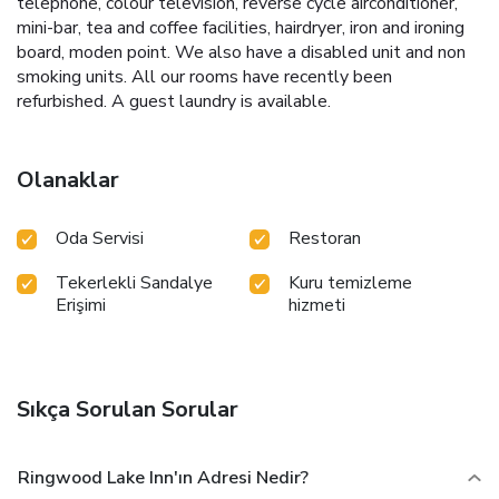
telephone, colour television, reverse cycle airconditioner,
mini-bar, tea and coffee facilities, hairdryer, iron and ironing
board, moden point. We also have a disabled unit and non
smoking units. All our rooms have recently been
refurbished. A guest laundry is available.
Olanaklar
Oda Servisi
Restoran
Tekerlekli Sandalye
Kuru temizleme
Erişimi
hizmeti
Sıkça Sorulan Sorular
Ringwood Lake Inn'ın Adresi Nedir?