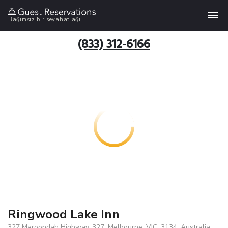
Bağımsız bir seyahat ağı
(833) 312-6166
Ringwood Lake Inn
327 Maroondah Highway, 327, Melbourne, VIC, 3134, Australia