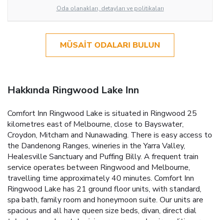
Oda olanakları, detayları ve politikaları
MÜSAIT ODALARI BULUN
Hakkında Ringwood Lake Inn
Comfort Inn Ringwood Lake is situated in Ringwood 25
kilometres east of Melbourne, close to Bayswater,
Croydon, Mitcham and Nunawading. There is easy access to
the Dandenong Ranges, wineries in the Yarra Valley,
Healesville Sanctuary and Puffing Billy. A frequent train
service operates between Ringwood and Melbourne,
travelling time approximately 40 minutes. Comfort Inn
Ringwood Lake has 21 ground floor units, with standard,
spa bath, family room and honeymoon suite. Our units are
spacious and all have queen size beds, divan, direct dial