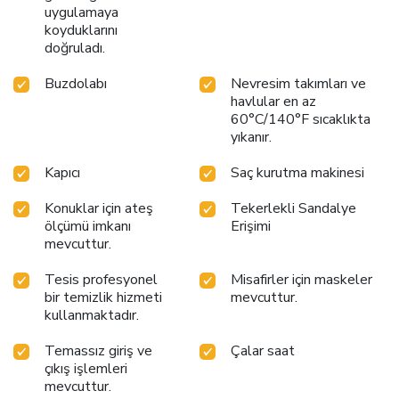
uygulamaya
koyduklarını
doğruladı.
Buzdolabı
Nevresim takımları ve
havlular en az
60°C/140°F sıcaklıkta
yıkanır.
Kapıcı
Saç kurutma makinesi
Konuklar için ateş
Tekerlekli Sandalye
ölçümü imkanı
Erişimi
mevcuttur.
Tesis profesyonel
Misafirler için maskeler
bir temizlik hizmeti
mevcuttur.
kullanmaktadır.
Temassız giriş ve
Çalar saat
çıkış işlemleri
mevcuttur.