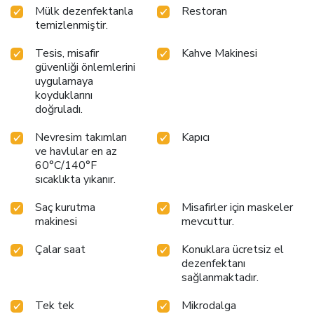
Mülk dezenfektanla
Restoran
temizlenmiştir.
Tesis, misafir
Kahve Makinesi
güvenliği önlemlerini
uygulamaya
koyduklarını
doğruladı.
Nevresim takımları
Kapıcı
ve havlular en az
60°C/140°F
sıcaklıkta yıkanır.
Saç kurutma
Misafirler için maskeler
makinesi
mevcuttur.
Çalar saat
Konuklara ücretsiz el
dezenfektanı
sağlanmaktadır.
Tek tek
Mikrodalga