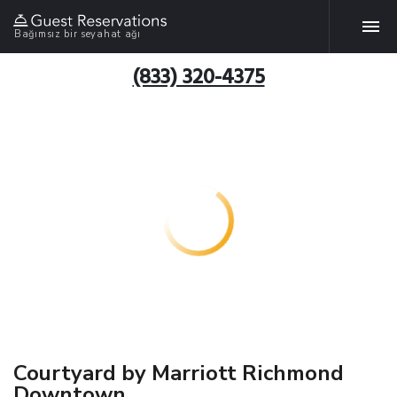
Bağımsız bir seyahat ağı
(833) 320-4375
Courtyard by Marriott Richmond
Downtown