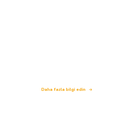
Biz, dünya çapında 100.000'den fazla otel sunan
bağımsız bir seyahat ağıyız
.
Daha fazla bilgi edin