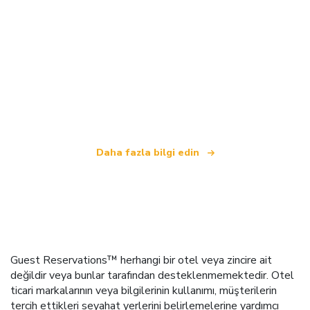
Biz, dünya çapında 100.000'den fazla otel sunan
bağımsız bir seyahat ağıyız
.
Daha fazla bilgi edin
Guest Reservations™ herhangi bir otel veya zincire ait
değildir veya bunlar tarafından desteklenmemektedir. Otel
ticari markalarının veya bilgilerinin kullanımı, müşterilerin
tercih ettikleri seyahat yerlerini belirlemelerine yardımcı