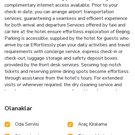
complimentary internet access available. Prior to your
check-in date, you can arrange airport transportation
services, guaranteeing a seamless and efficient experience
for both arrival and departure.Services offered by taxi and
car hire at the hotel ensure effortless exploration of Beijing.
Parking is accessible, supplied by the hotel for guests who
arrive by car.Effortlessly plan your daily activities and travel
requirements with concierge service, express check-in or
check-out, luggage storage and safety deposit boxes
provided by the front desk services. Securing top-notch
tickets and reserving prime dining spots become effortless
through assistance from the hotel's tours. For extended
visits or whenever required, the dry cleaning service and
laundry service ensures your preferred travel garments
remain clean and accessible. During leisurely days and
evenings, in-room amenities such as room service and daily
Olanaklar
housekeeping enable you to maximize your stay in the
room. For minor or impromptu requirements, the
Oda Servisi
Araç Kiralama
convenience stores can promptly cater to them without
the necessity of stepping out from the hotel. The hotel is