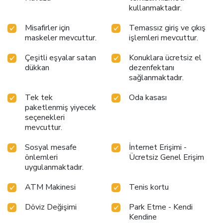
experience.Experience a fantastic evening effortlessly!
kullanmaktadır.
Relish an entertaining night without venturing beyond the
confines of the bar.Do you possess exceptional culinary
Misafirler için
Temassız giriş ve çıkış
skills? Prepare your meals personally within the hotel at
maskeler mevcuttur.
işlemleri mevcuttur.
its BBQ facilities. During your stay at hotel, an array of
engaging activities and amenities guarantees a delightful
Çeşitli eşyalar satan
Konuklara ücretsiz el
experience. Treat and spoil yourself by taking a trip to
dükkan
dezenfektanı
spa.Begin your holiday perfectly by taking a plunge into the
sağlanmaktadır.
swimming pool.Eliminate those holiday calories by
Tek tek
Oda kasası
stopping by hotel and making use of their well-equipped
paketlenmiş yiyecek
exercise amenities.
seçenekleri
mevcuttur.
Sosyal mesafe
İnternet Erişimi -
önlemleri
Ücretsiz Genel Erişim
uygulanmaktadır.
ATM Makinesi
Tenis kortu
Döviz Değişimi
Park Etme - Kendi
Kendine