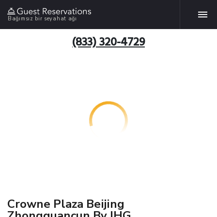
Bağımsız bir seyahat ağı
(833) 320-4729
Crowne Plaza Beijing
Zhongguancun By IHG