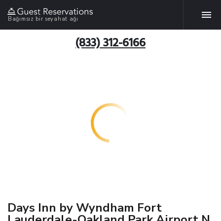
Bağımsız bir seyahat ağı
(833) 312-6166
Days Inn by Wyndham Fort
Lauderdale-Oakland Park Airport N