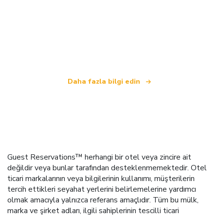
Biz, dünya çapında 100.000'den fazla otel sunan
bağımsız bir seyahat ağıyız
.
Daha fazla bilgi edin
Guest Reservations™ herhangi bir otel veya zincire ait
değildir veya bunlar tarafından desteklenmemektedir. Otel
ticari markalarının veya bilgilerinin kullanımı, müşterilerin
tercih ettikleri seyahat yerlerini belirlemelerine yardımcı
olmak amacıyla yalnızca referans amaçlıdır. Tüm bu mülk,
marka ve şirket adları, ilgili sahiplerinin tescilli ticari