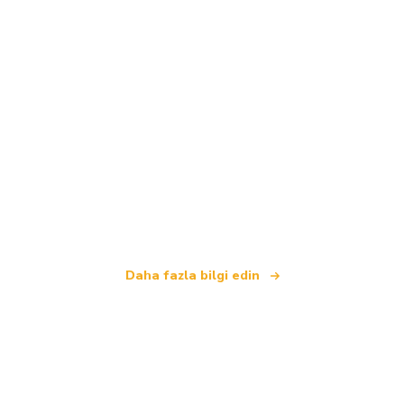
Biz, dünya çapında 100.000'den fazla otel sunan
bağımsız bir seyahat ağıyız
.
Daha fazla bilgi edin