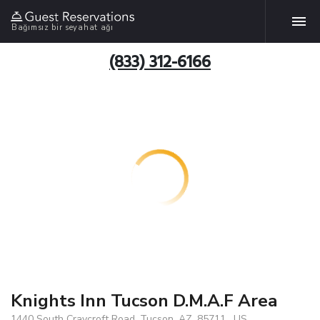
Bağımsız bir seyahat ağı
(833) 312-6166
Knights Inn Tucson D.M.A.F Area
1440 South Craycroft Road, Tucson, AZ, 85711 , US