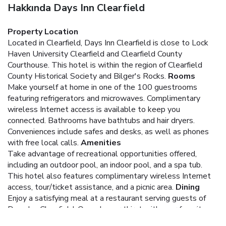
Hakkında Days Inn Clearfield
Property Location
Located in Clearfield, Days Inn Clearfield is close to Lock
Haven University Clearfield and Clearfield County
Courthouse. This hotel is within the region of Clearfield
County Historical Society and Bilger's Rocks.
Rooms
Make yourself at home in one of the 100 guestrooms
featuring refrigerators and microwaves. Complimentary
wireless Internet access is available to keep you
connected. Bathrooms have bathtubs and hair dryers.
Conveniences include safes and desks, as well as phones
with free local calls.
Amenities
Take advantage of recreational opportunities offered,
including an outdoor pool, an indoor pool, and a spa tub.
This hotel also features complimentary wireless Internet
access, tour/ticket assistance, and a picnic area.
Dining
Enjoy a satisfying meal at a restaurant serving guests of
Days Inn Clearfield. Quench your thirst with your favorite
drink at a bar/lounge.
Business, Other Amenities