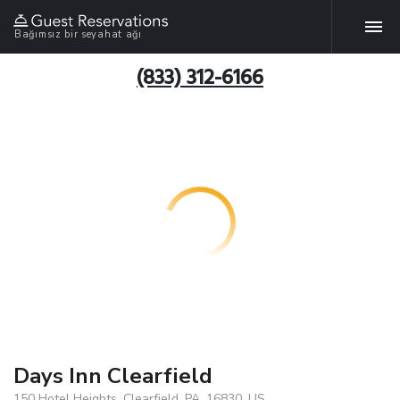
Bağımsız bir seyahat ağı
(833) 312-6166
Days Inn Clearfield
150 Hotel Heights, Clearfield, PA, 16830, US