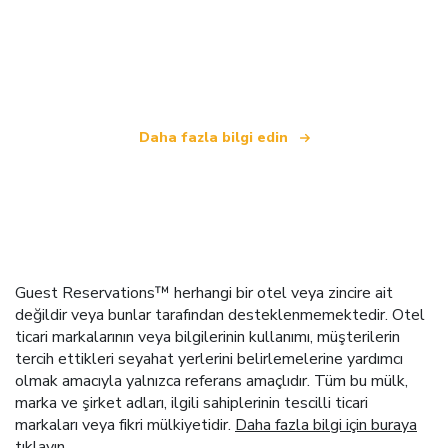
Biz, dünya çapında 100.000'den fazla otel sunan
bağımsız bir seyahat ağıyız
.
Daha fazla bilgi edin
Guest Reservations™ herhangi bir otel veya zincire ait
değildir veya bunlar tarafından desteklenmemektedir. Otel
ticari markalarının veya bilgilerinin kullanımı, müşterilerin
tercih ettikleri seyahat yerlerini belirlemelerine yardımcı
olmak amacıyla yalnızca referans amaçlıdır. Tüm bu mülk,
marka ve şirket adları, ilgili sahiplerinin tescilli ticari
markaları veya fikri mülkiyetidir.
Daha fazla bilgi için buraya
tıklayın
.