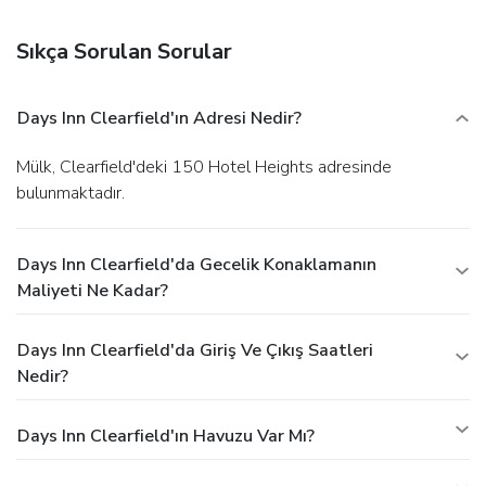
Featured amenities include a business center, a 24-hour
front desk, and multilingual staff. Free valet parking is
Sıkça Sorulan Sorular
available onsite.
Days Inn Clearfield'ın Adresi Nedir?
Mülk, Clearfield'deki 150 Hotel Heights adresinde
bulunmaktadır.
Days Inn Clearfield'da Gecelik Konaklamanın
Maliyeti Ne Kadar?
Days Inn Clearfield'da Giriş Ve Çıkış Saatleri
Nedir?
Days Inn Clearfield'ın Havuzu Var Mı?