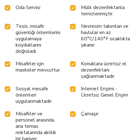
Oda Servisi
Mülk dezenfektanla
temizlenmiştir.
Tesis, misafir
Nevresim takımları ve
güvenliği önlemlerini
havlular en az
uygulamaya
60°C/140°F sıcaklıkta
koyduklarını
yıkanır.
doğruladı.
Misafirler için
Konuklara ücretsiz el
maskeler mevcuttur.
dezenfektanı
sağlanmaktadır.
Sosyal mesafe
İnternet Erişimi -
önlemleri
Ücretsiz Genel Erişim
uygulanmaktadır.
Misafirler ve
Çamaşır
personel arasında,
ana temas
noktalarında akrilik
bir bariyer