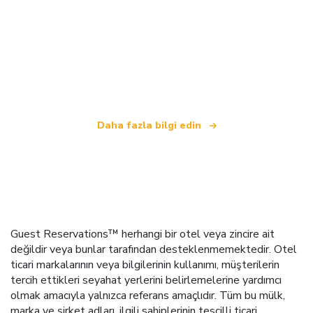
Biz, dünya çapında 100.000'den fazla otel sunan
bağımsız bir seyahat ağıyız
.
Daha fazla bilgi edin
Guest Reservations™ herhangi bir otel veya zincire ait
değildir veya bunlar tarafından desteklenmemektedir. Otel
ticari markalarının veya bilgilerinin kullanımı, müşterilerin
tercih ettikleri seyahat yerlerini belirlemelerine yardımcı
olmak amacıyla yalnızca referans amaçlıdır. Tüm bu mülk,
marka ve şirket adları, ilgili sahiplerinin tescilli ticari