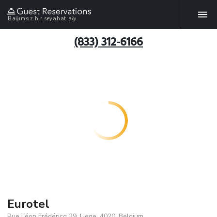
Bağımsız bir seyahat ağı
(833) 312-6166
Eurotel
Rue Léon Frédéricq 29, Liege, 4020, Belgium