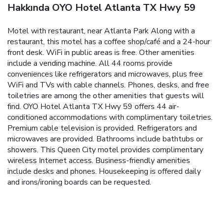
Hakkında OYO Hotel Atlanta TX Hwy 59
Motel with restaurant, near Atlanta Park
Along with a
restaurant, this motel has a coffee shop/café and a 24-hour
front desk. WiFi in public areas is free. Other amenities
include a vending machine. All 44 rooms provide
conveniences like refrigerators and microwaves, plus free
WiFi and TVs with cable channels. Phones, desks, and free
toiletries are among the other amenities that guests will
find.
OYO Hotel Atlanta TX Hwy 59 offers 44 air-
conditioned accommodations with complimentary toiletries.
Premium cable television is provided. Refrigerators and
microwaves are provided. Bathrooms include bathtubs or
showers.
This Queen City motel provides complimentary
wireless Internet access. Business-friendly amenities
include desks and phones. Housekeeping is offered daily
and irons/ironing boards can be requested.