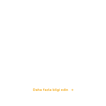
Biz, dünya çapında 100.000'den fazla otel sunan
bağımsız bir seyahat ağıyız
.
Daha fazla bilgi edin