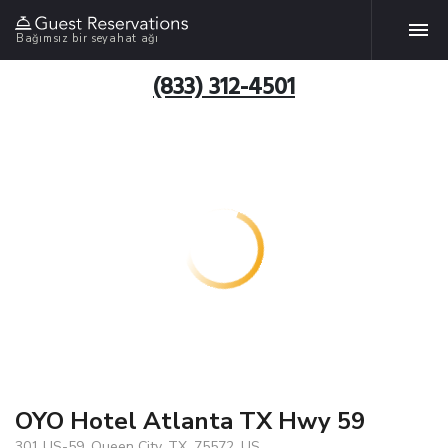
Bağımsız bir seyahat ağı
(833) 312-4501
OYO Hotel Atlanta TX Hwy 59
301 US-59, Queen City, TX, 75572, US