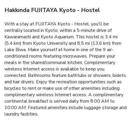
Hakkında FUJITAYA Kyoto - Hostel
With a stay at FUJITAYA Kyoto - Hostel, you'll be
centrally located in Kyoto, within a 5-minute drive of
Kawaramachi and Kyoto Aquarium. This hostel is 3.4 mi
(5.4 km) from Kyoto University and 8.5 mi (13.6 km) from
Lake Biwa. Make yourself at home in one of the 9 air-
conditioned rooms featuring microwaves. Prepare your
meals in the shared/communal kitchen. Complimentary
wireless Internet access is available to keep you
connected. Bathrooms feature bathtubs or showers, bidets,
and hair dryers. Enjoy the recreation opportunities such as
bicycles to rent or make use of other amenities including
complimentary wireless Internet access. A complimentary
continental breakfast is served daily from 8:00 AM to
10:00 AM. Featured amenities include luggage storage and
laundry facilities.