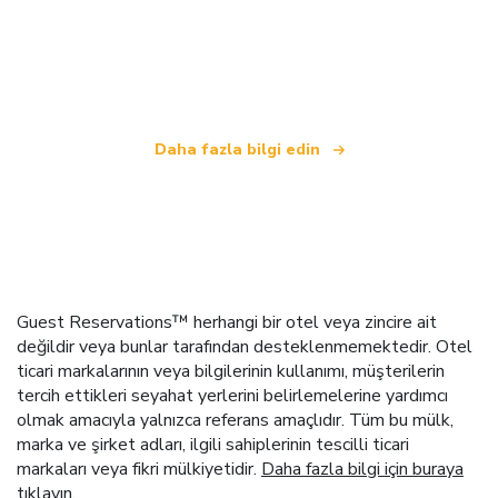
Biz, dünya çapında 100.000'den fazla otel sunan
bağımsız bir seyahat ağıyız
.
Daha fazla bilgi edin
Guest Reservations™ herhangi bir otel veya zincire ait
değildir veya bunlar tarafından desteklenmemektedir. Otel
ticari markalarının veya bilgilerinin kullanımı, müşterilerin
tercih ettikleri seyahat yerlerini belirlemelerine yardımcı
olmak amacıyla yalnızca referans amaçlıdır. Tüm bu mülk,
marka ve şirket adları, ilgili sahiplerinin tescilli ticari
markaları veya fikri mülkiyetidir.
Daha fazla bilgi için buraya
tıklayın
.