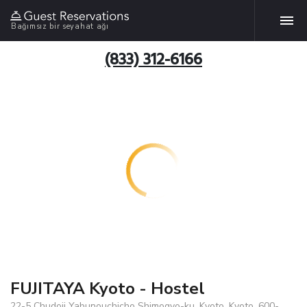
Bağımsız bir seyahat ağı
(833) 312-6166
FUJITAYA Kyoto - Hostel
22-5 Chudoji Yabunouchicho Shimogyo-ku, Kyoto, Kyoto, 600-