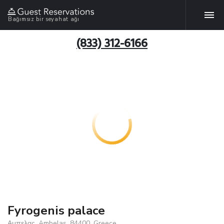
Bağımsız bir seyahat ağı
(833) 312-6166
Fyrogenis palace
Αμπελας, Ambelas, 84400, Greece