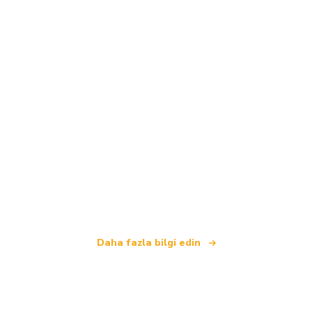
Biz, dünya çapında 100.000'den fazla otel sunan
bağımsız bir seyahat ağıyız
.
Daha fazla bilgi edin