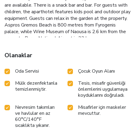
are available. There is a snack bar and bar. For guests with
children, the aparthotel features kids pool and outdoor play
equipment. Guests can relax in the garden at the property.
Aspros Gremos Beach is 800 metres from Fyrogenis
palace, while Wine Museum of Naousa is 2.6 km from the
property. Paros National Airport is 22 km away.
Olanaklar
Oda Servisi
Çocuk Oyun Alanı
Mülk dezenfektanla
Tesis, misafir güvenliği
temizlenmiştir.
önlemlerini uygulamaya
koyduklarını doğruladı.
Nevresim takımları
Misafirler için maskeler
ve havlular en az
mevcuttur.
60°C/140°F
sıcaklıkta yıkanır.