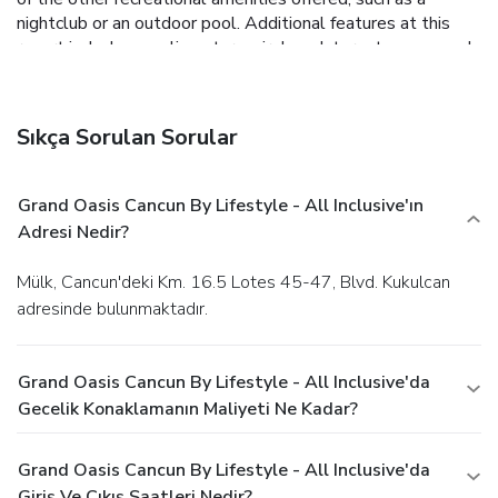
nightclub or an outdoor pool. Additional features at this
resort include complimentary wireless Internet access and
concierge services.
Dining
This resort is all inclusive. Rates include meals and
beverages at onsite dining establishments. Charges may be
Sıkça Sorulan Sorular
applied for dining at some restaurants, special dinners and
dishes, some beverages, and other amenities.
Enjoy a meal
at one of the resort's dining establishments, which include
Grand Oasis Cancun By Lifestyle - All Inclusive'ın
18 restaurants and a coffee shop/café. From your room, you
Adresi Nedir?
can also access 24-hour room service. Thirsty? Quench your
thirst at one of the 10 bars/lounges or 2 poolside bars.
Mülk, Cancun'deki Km. 16.5 Lotes 45-47, Blvd. Kukulcan
Business, Other Amenities
adresinde bulunmaktadır.
Featured amenities include a business center, a 24-hour
front desk, and laundry facilities. Free self parking is
available onsite.
Grand Oasis Cancun By Lifestyle - All Inclusive'da
Gecelik Konaklamanın Maliyeti Ne Kadar?
Grand Oasis Cancun By Lifestyle - All Inclusive'da
Giriş Ve Çıkış Saatleri Nedir?