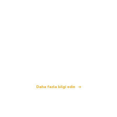
Biz, dünya çapında 100.000'den fazla otel sunan
bağımsız bir seyahat ağıyız
.
Daha fazla bilgi edin