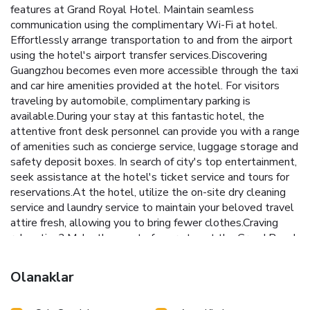
features at Grand Royal Hotel. Maintain seamless
communication using the complimentary Wi-Fi at hotel.
Effortlessly arrange transportation to and from the airport
using the hotel's airport transfer services.Discovering
Guangzhou becomes even more accessible through the taxi
and car hire amenities provided at the hotel. For visitors
traveling by automobile, complimentary parking is
available.During your stay at this fantastic hotel, the
attentive front desk personnel can provide you with a range
of amenities such as concierge service, luggage storage and
safety deposit boxes. In search of city's top entertainment,
seek assistance at the hotel's ticket service and tours for
reservations.At the hotel, utilize the on-site dry cleaning
service and laundry service to maintain your beloved travel
attire fresh, allowing you to bring fewer clothes.Craving
relaxation? Make the most of your stay at the Grand Royal
Hotel with convenient amenities like 24-hour room service,
room service and daily housekeeping at your disposal. For
Olanaklar
all your minor, last-minute requirements, the convenience
stores can promptly cater to them, eliminating the need to