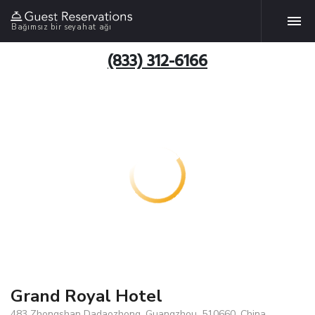
Bağımsız bir seyahat ağı
(833) 312-6166
Grand Royal Hotel
483 Zhongshan Dadaozhong, Guangzhou, 510660, China