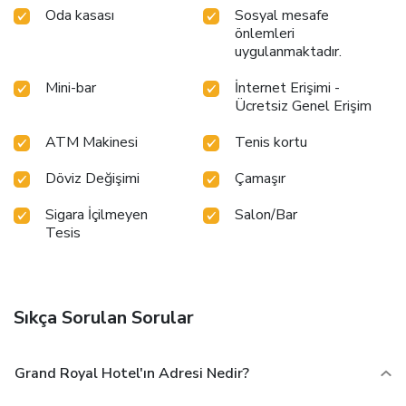
Oda kasası
Sosyal mesafe
travelers at the hotel's bar.During your stay at hotel, an
önlemleri
array of engaging activities and amenities guarantees a
uygulanmaktadır.
delightful experience. Conclude your holiday perfectly with
a visit to massage, salon, spa and sauna on your final days.
Mini-bar
İnternet Erişimi -
Discover the fitness amenities at hotel to maintain your
Ücretsiz Genel Erişim
health and strength during your getaway.
ATM Makinesi
Tenis kortu
Döviz Değişimi
Çamaşır
Sigara İçilmeyen
Salon/Bar
Tesis
Sıkça Sorulan Sorular
Grand Royal Hotel'ın Adresi Nedir?