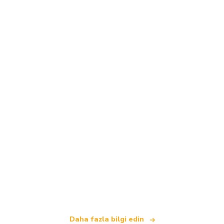
Biz, dünya çapında 100.000'den fazla otel sunan
bağımsız bir seyahat ağıyız
.
Daha fazla bilgi edin