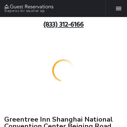
Bağımsız bir seyahat ağı
(833) 312-6166
Greentree Inn Shanghai National
Convention Center Beiqing Road