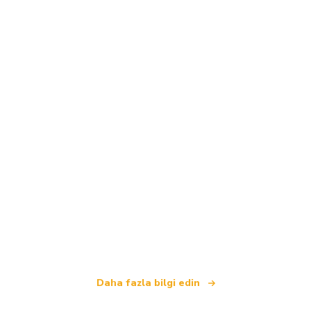
Biz, dünya çapında 100.000'den fazla otel sunan
bağımsız bir seyahat ağıyız
.
Daha fazla bilgi edin