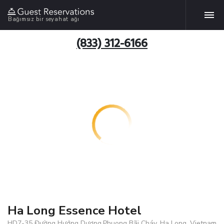
Bağımsız bir seyahat ağı
(833) 312-6166
Ha Long Essence Hotel
HD7-35 Đường Hướng Dương,Phuong Bãi Cháy, Ha Long, Vietnam