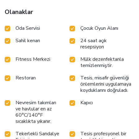
away.
Olanaklar
Oda Servisi
Çocuk Oyun Alanı
Sahil kenarı
24 saat açık
resepsiyon
Fitness Merkezi
Mülk dezenfektanla
temizlenmiştir.
Restoran
Tesis, misafir güvenliği
önlemlerini uygulamaya
koyduklarını doğruladı.
Nevresim takımları
Kapıcı
ve havlular en az
60°C/140°F
sıcaklıkta yıkanır.
Tekerlekli Sandalye
Tesis profesyonel bir