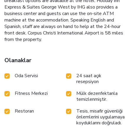
breakfast options are available at the hotel. Holiday Inn
Express & Suites George West by IHG also provides a
business center and guests can use the on-site ATM
machine at the accommodation. Speaking English and
Spanish, staff are always on hand to help at the 24-hour
front desk. Corpus Christi International Airport is 58 miles
from the property.
Olanaklar
Oda Servisi
24 saat açık
resepsiyon
Fitness Merkezi
Mülk dezenfektanla
temizlenmiştir.
Restoran
Tesis, misafir güvenliği
önlemlerini uygulamaya
koyduklarını doğruladı.