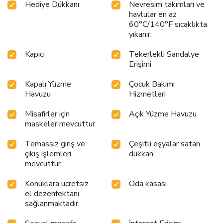
Hediye Dükkanı
Nevresim takımları ve
havlular en az
60°C/140°F sıcaklıkta
yıkanır.
Kapıcı
Tekerlekli Sandalye
Erişimi
Kapalı Yüzme
Çocuk Bakımı
Havuzu
Hizmetleri
Misafirler için
Açık Yüzme Havuzu
maskeler mevcuttur.
Temassız giriş ve
Çeşitli eşyalar satan
çıkış işlemleri
dükkan
mevcuttur.
Konuklara ücretsiz
Oda kasası
el dezenfektanı
sağlanmaktadır.