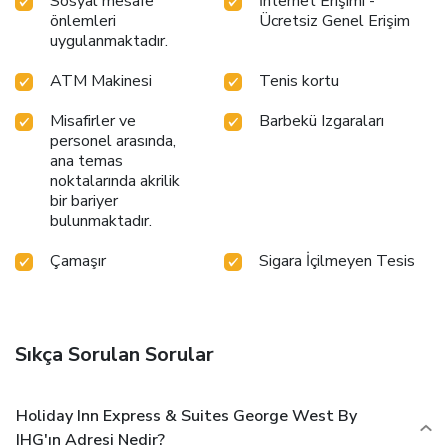
Sosyal mesafe
İnternet Erişimi -
önlemleri
Ücretsiz Genel Erişim
uygulanmaktadır.
ATM Makinesi
Tenis kortu
Misafirler ve
Barbekü Izgaraları
personel arasında,
ana temas
noktalarında akrilik
bir bariyer
bulunmaktadır.
Çamaşır
Sigara İçilmeyen Tesis
Sıkça Sorulan Sorular
Holiday Inn Express & Suites George West By
IHG'ın Adresi Nedir?