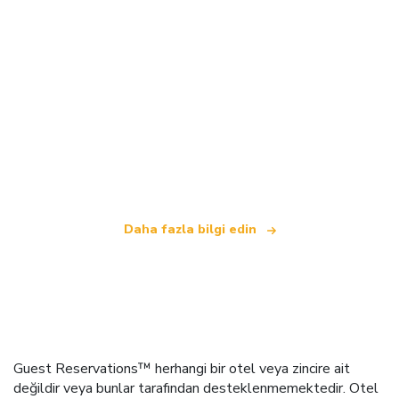
Biz, dünya çapında 100.000'den fazla otel sunan
bağımsız bir seyahat ağıyız
.
Daha fazla bilgi edin
Guest Reservations™ herhangi bir otel veya zincire ait
değildir veya bunlar tarafından desteklenmemektedir. Otel