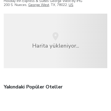
Holiday Inn Express & Suites George West By IHG
200 S. Nueces,
George West
, TX, 78022,
US
Harita yükleniyor...
Yakındaki Popüler Oteller