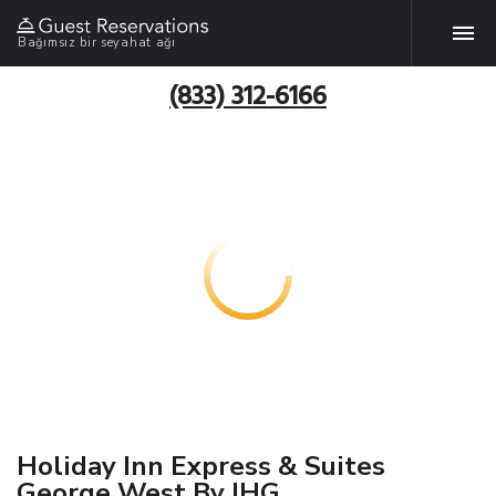
Bağımsız bir seyahat ağı
(833) 312-6166
Holiday Inn Express & Suites
George West By IHG