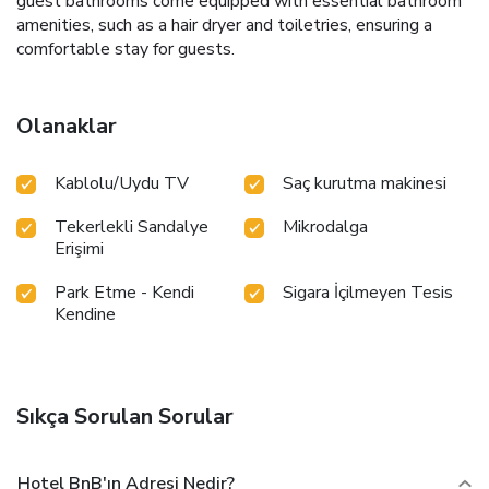
guest bathrooms come equipped with essential bathroom
amenities, such as a hair dryer and toiletries, ensuring a
comfortable stay for guests.
Olanaklar
Kablolu/Uydu TV
Saç kurutma makinesi
Tekerlekli Sandalye
Mikrodalga
Erişimi
Park Etme - Kendi
Sigara İçilmeyen Tesis
Kendine
Sıkça Sorulan Sorular
Hotel BnB'ın Adresi Nedir?