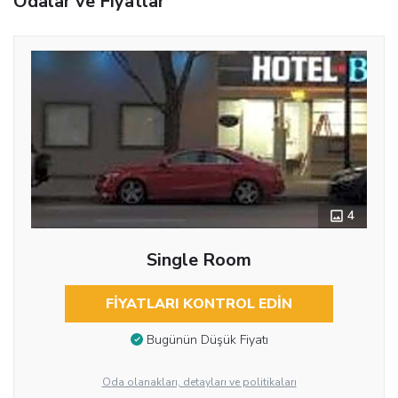
Odalar ve Fiyatlar
4
Single Room
FIYATLARI KONTROL EDIN
Bugünün Düşük Fiyatı
Oda olanakları, detayları ve politikaları