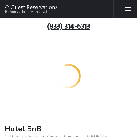
Bağımsız bir seyahat ağı
(833) 314-6313
Hotel BnB
1316 South Michigan Avenue, Chicago, IL, 60605, US