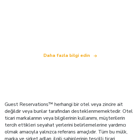
Biz, dünya çapında 100.000'den fazla otel sunan
bağımsız bir seyahat ağıyız
.
Daha fazla bilgi edin
Guest Reservations™ herhangi bir otel veya zincire ait
değildir veya bunlar tarafından desteklenmemektedir. Otel
ticari markalarının veya bilgilerinin kullanımı, müşterilerin
tercih ettikleri seyahat yerlerini belirlemelerine yardımcı
olmak amacıyla yalnızca referans amaçlıdır. Tüm bu mülk,
marka ve şirket adları, ilgili sahiplerinin tescilli ticari