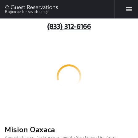
Bağımsız bir seyahat ağı
(833) 312-6166
Mision Oaxaca
Avenida Jalisco, 15 Fraccionamiento San Felipe Del Agua,