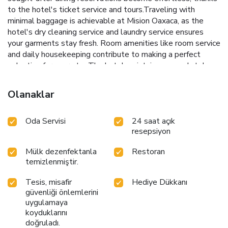
to the hotel's ticket service and tours.Traveling with
minimal baggage is achievable at Mision Oaxaca, as the
hotel's dry cleaning service and laundry service ensures
your garments stay fresh. Room amenities like room service
and daily housekeeping contribute to making a perfect
selection for your stay.The hotel maintains a completely
smoke-free zone, providing a breathable atmosphere.
Should you prefer not to venture out for a meal, the
Olanaklar
enticing culinary choices at hotel are always available for
your satisfaction. Experience an unforgettable evening with
Oda Servisi
24 saat açık
your fellow travelers just a short distance away, at hotel's
resepsiyon
bar.Mision Oaxaca provides a superb assortment of leisure
amenities for guests to enjoy. Each day at hotel, immerse
Mülk dezenfektanla
Restoran
yourself in the invigorating waters of the pool, perfect for a
temizlenmiştir.
rejuvenating plunge or a series of revitalizing laps.
Tesis, misafir
Hediye Dükkanı
güvenliği önlemlerini
uygulamaya
koyduklarını
doğruladı.