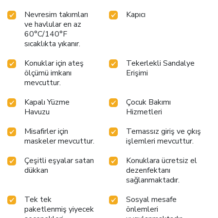
Nevresim takımları
Kapıcı
ve havlular en az
60°C/140°F
sıcaklıkta yıkanır.
Konuklar için ateş
Tekerlekli Sandalye
ölçümü imkanı
Erişimi
mevcuttur.
Kapalı Yüzme
Çocuk Bakımı
Havuzu
Hizmetleri
Misafirler için
Temassız giriş ve çıkış
maskeler mevcuttur.
işlemleri mevcuttur.
Çeşitli eşyalar satan
Konuklara ücretsiz el
dükkan
dezenfektanı
sağlanmaktadır.
Tek tek
Sosyal mesafe
paketlenmiş yiyecek
önlemleri