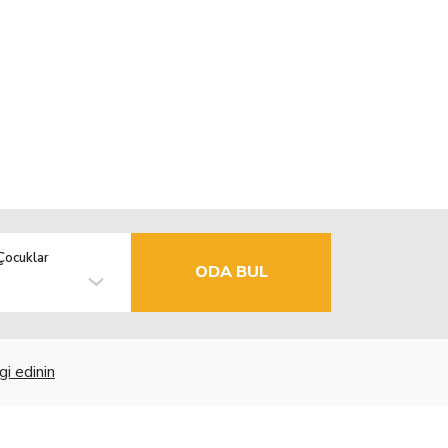
Çocuklar
ODA BUL
gi edinin