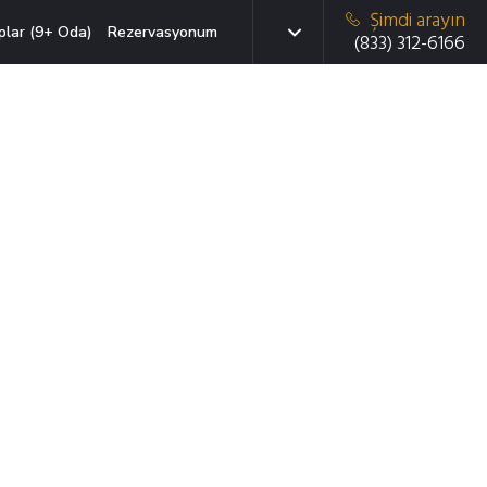
Şimdi arayın
plar (9+ Oda)
Rezervasyonum
(833) 312-6166