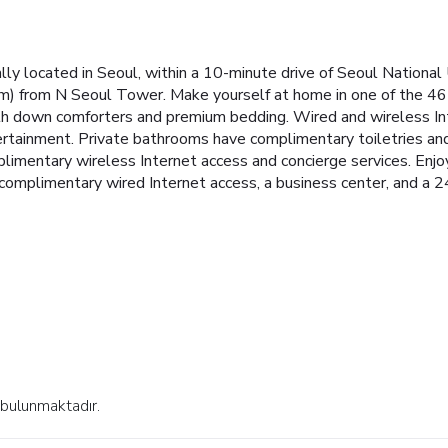
ly located in Seoul, within a 10-minute drive of Seoul National 
m) from N Seoul Tower. Make yourself at home in one of the 46 a
ith down comforters and premium bedding. Wired and wireless Int
tainment. Private bathrooms have complimentary toiletries and 
limentary wireless Internet access and concierge services. Enjo
omplimentary wired Internet access, a business center, and a 24-
 bulunmaktadır.