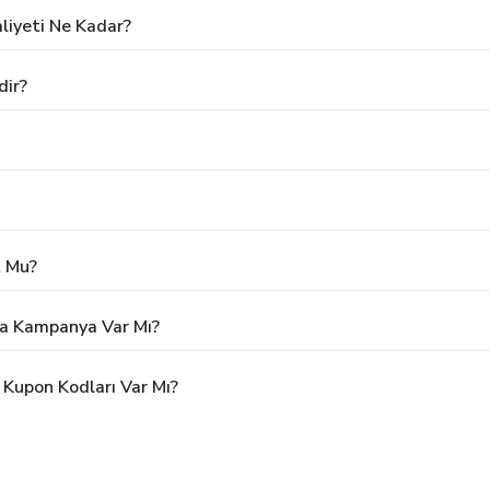
liyeti Ne Kadar?
dir?
t Mu?
eya Kampanya Var Mı?
 Kupon Kodları Var Mı?