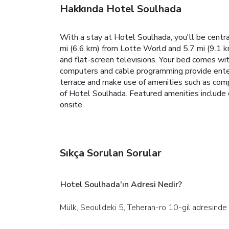
Hakkında Hotel Soulhada
With a stay at Hotel Soulhada, you'll be central
mi (6.6 km) from Lotte World and 5.7 mi (9.1 k
and flat-screen televisions. Your bed comes w
computers and cable programming provide enter
terrace and make use of amenities such as comp
of Hotel Soulhada. Featured amenities include c
onsite.
Sıkça Sorulan Sorular
Hotel Soulhada'ın Adresi Nedir?
Mülk, Seoul'deki 5, Teheran-ro 10-gil adresinde