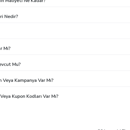
ın Maliyeti Ne Kadar?
ri Nedir?
r Mı?
Mevcut Mu?
rim Veya Kampanya Var Mı?
 Veya Kupon Kodları Var Mı?