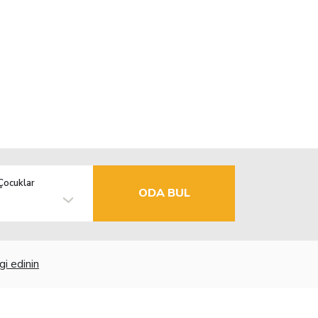
Çocuklar
ODA BUL
gi edinin