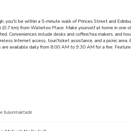
h, you'll be within a 5-minute walk of Princes Street and Edinb
i (0.7 km) from Waterloo Place. Make yourself at home in one 
cted. Conveniences include desks and coffee/tea makers, and hou
less Internet access, tour/ticket assistance, and a picnic area. 
s are available daily from 8:00 AM to 9:30 AM for a fee. Feature
de bulunmaktadır.