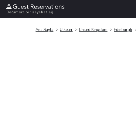
Bağımsız bir seyahat ağı
Ana Sayfa
Ülkeler
United Kingdom
Edinburgh