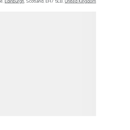
ce,
Edinburgh
, Scotland, EH7 5LB,
United Kingdom