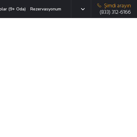
Şimdi arayın
plar (9+ Oda)
Rezervasyonum
(833) 312-6166