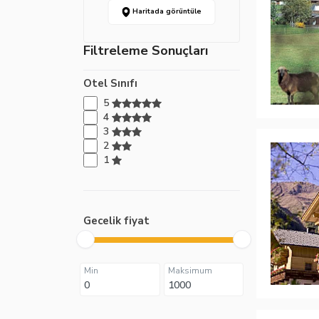
Haritada görüntüle
Filtreleme Sonuçları
Otel Sınıfı
5
4
3
2
1
Gecelik fiyat
Min
Maksimum