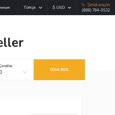
Şimdi arayın
Türkçe
$ USD
yonum
(888) 784-0532
eller
Çocuklar
ODA BUL
0