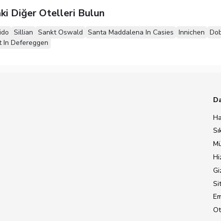
ki Diğer Otelleri Bulun
ido
Sillian
Sankt Oswald
Santa Maddalena In Casies
Innichen
Dob
t In Defereggen
Da
Ha
Sı
Mü
Hi
Giz
Si
Em
Ot