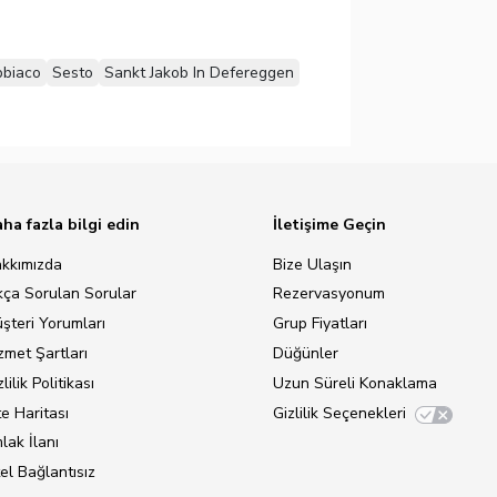
biaco
Sesto
Sankt Jakob In Defereggen
ha fazla bilgi edin
İletişime Geçin
kkımızda
Bize Ulaşın
kça Sorulan Sorular
Rezervasyonum
şteri Yorumları
Grup Fiyatları
zmet Şartları
Düğünler
lilik Politikası
Uzun Süreli Konaklama
te Haritası
Gizlilik Seçenekleri
lak İlanı
el Bağlantısız