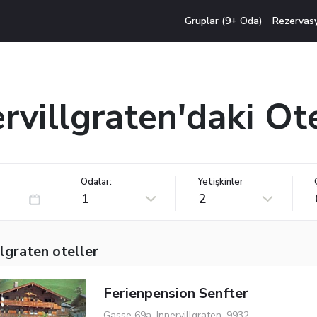
Gruplar (9+ Oda)
Rezervas
rvillgraten'daki Ot
Odalar:
Yetişkinler
1
2
llgraten oteller
Ferienpension Senfter
Gasse 69a, Innervillgraten, 9932