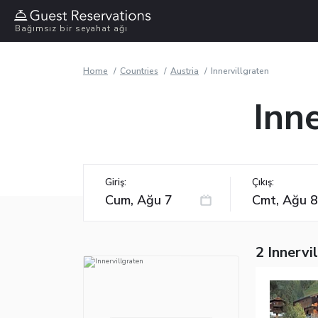
Bağımsız bir seyahat ağı
Home
Countries
Austria
Innervillgraten
Inne
Giriş:
Çıkış:
2 Innervi