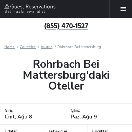
Bağımsız bir seyahat ağı
(855) 470-1527
Home
Countries
Austria
Rohrbach Bei Mattersburg
Rohrbach Bei
Mattersburg'daki
Oteller
Giriş:
Çıkış:
Odalar:
Yetişkinler
Çocuklar