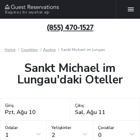
Bağımsız bir seyahat ağı
(855) 470-1527
Home
Countries
Austria
Sankt Michael im Lungau
Sankt Michael im
Lungau'daki Oteller
Giriş:
Çıkış:
Odalar:
Yetişkinler
Çocuklar
1
2
0