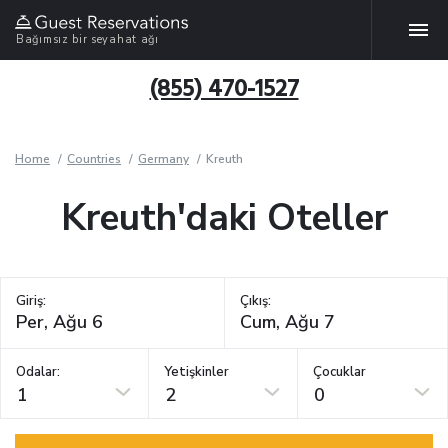
Bağımsız bir seyahat ağı
(855) 470-1527
Home
Countries
Germany
Kreuth
Kreuth'daki Oteller
Giriş:
Çıkış:
Odalar:
Yetişkinler
Çocuklar
1
2
0