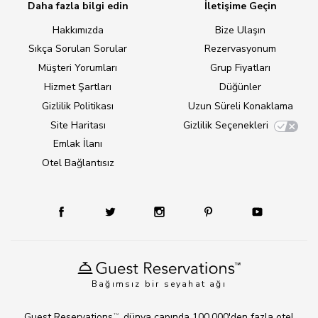
Daha fazla bilgi edin
İletişime Geçin
Hakkımızda
Bize Ulaşın
Sıkça Sorulan Sorular
Rezervasyonum
Müşteri Yorumları
Grup Fiyatları
Hizmet Şartları
Düğünler
Gizlilik Politikası
Uzun Süreli Konaklama
Site Haritası
Gizlilik Seçenekleri
Emlak İlanı
Otel Bağlantısız
Bağımsız bir seyahat ağı
Guest Reservations
, dünya çapında 100.000'den fazla otel
TM