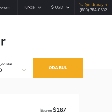
Şimdi arayın
Türkçe
$ USD
yonum
(888) 784-0532
r
Çocuklar
ODA BUL
0
$187
İtibaren