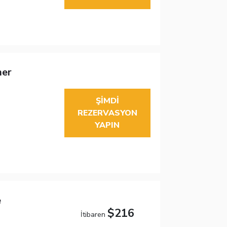
mer
ŞIMDI
REZERVASYON
YAPIN
e
$216
İtibaren