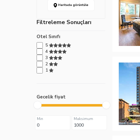
Haritada görüntüle
Filtreleme Sonuçları
Otel Sınıfı
5
4
3
2
1
Gecelik fiyat
Min
Maksimum