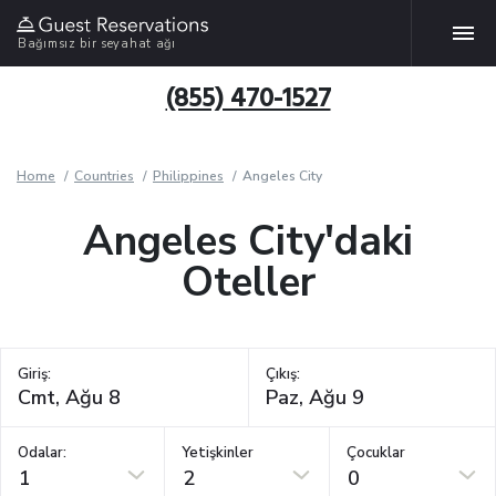
Bağımsız bir seyahat ağı
(855) 470-1527
Home
Countries
Philippines
Angeles City
Angeles City'daki
Oteller
Giriş:
Çıkış:
Odalar:
Yetişkinler
Çocuklar
1
2
0