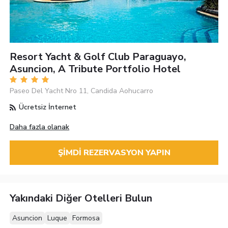
Resort Yacht & Golf Club Paraguayo,
Asuncion, A Tribute Portfolio Hotel
Paseo Del Yacht Nro 11, Candida Aohucarro
Ücretsiz İnternet
Daha fazla olanak
ŞIMDI REZERVASYON YAPIN
Yakındaki Diğer Otelleri Bulun
Asuncion
Luque
Formosa