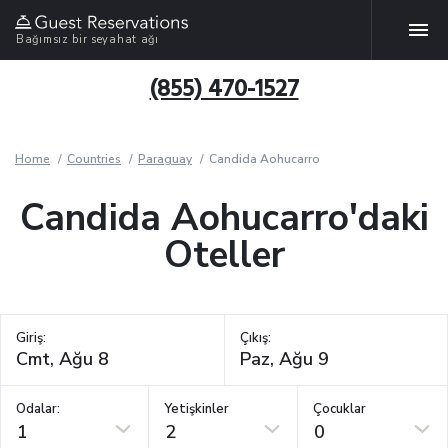
Bağımsız bir seyahat ağı
(855) 470-1527
Home
Countries
Paraguay
Candida Aohucarro
Candida Aohucarro'daki
Oteller
Giriş:
Çıkış:
Odalar:
Yetişkinler
Çocuklar
1
2
0