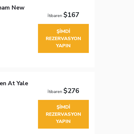
dham New
$167
İtibaren
ŞIMDI
REZERVASYON
YAPIN
en At Yale
$276
İtibaren
ŞIMDI
REZERVASYON
YAPIN