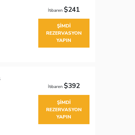
$241
İtibaren
ŞIMDI
REZERVASYON
YAPIN
s
$392
İtibaren
ŞIMDI
REZERVASYON
YAPIN