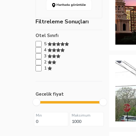
Haritada görüntüle
Filtreleme Sonuçları
Otel Sınıfı
5
4
3
2
1
Gecelik fiyat
Min
Maksimum