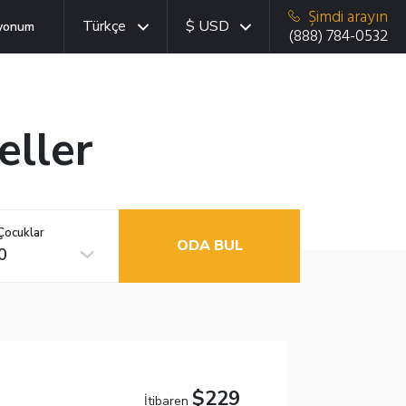
Şimdi arayın
Türkçe
$ USD
yonum
(888) 784-0532
eller
Çocuklar
ODA BUL
0
$229
İtibaren