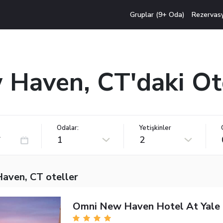
Gruplar (9+ Oda)
Rezervas
Haven, CT'daki Ot
Odalar:
Yetişkinler
1
2
aven, CT oteller
Omni New Haven Hotel At Yale