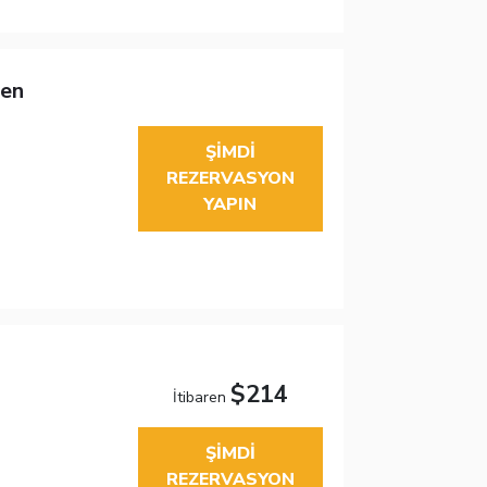
en
ŞIMDI
REZERVASYON
YAPIN
$214
İtibaren
ŞIMDI
REZERVASYON