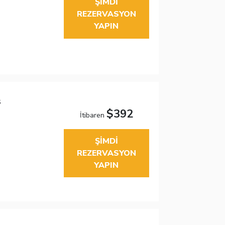
ŞIMDI
REZERVASYON
YAPIN
s
$392
İtibaren
ŞIMDI
REZERVASYON
YAPIN