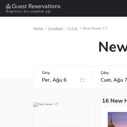
Bağımsız bir seyahat ağı
Home
Countries
U.S.A.
New Haven, CT
New 
Giriş:
Çıkış:
16 New H