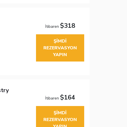
$318
İtibaren
ŞIMDI
REZERVASYON
YAPIN
stry
$164
İtibaren
ŞIMDI
REZERVASYON
YAPIN