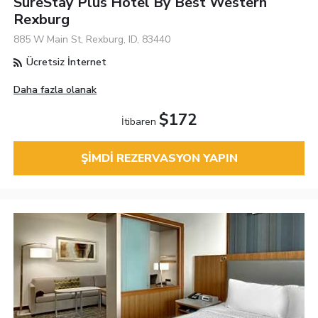
SureStay Plus Hotel By Best Western
Rexburg
885 W Main St, Rexburg, ID, 83440
Ücretsiz İnternet
Daha fazla olanak
$172
İtibaren
ŞIMDI REZERVASYON YAPIN