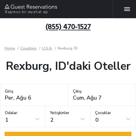
Bağımsız bir seyahat ağı
(855) 470-1527
Home
Countries
U.S.A.
Rexburg, ID
Rexburg, ID'daki Oteller
Giriş:
Çıkış:
Odalar:
Yetişkinler
Çocuklar
1
2
0