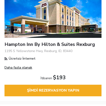
Hampton Inn By Hilton & Suites Rexburg
1195 S Yellowstone Hwy, Rexburg, ID, 83440
Ücretsiz İnternet
Daha fazla olanak
$193
İtibaren
ŞIMDI REZERVASYON YAPIN