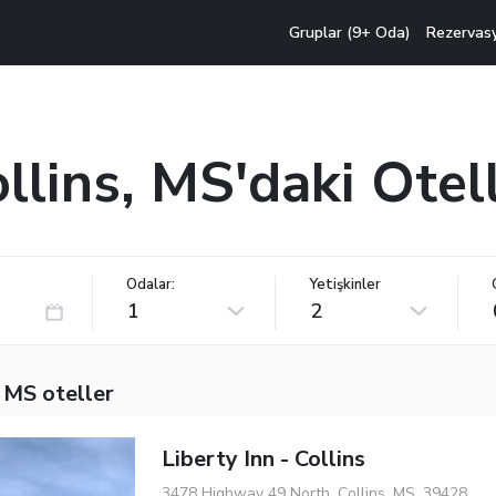
Gruplar (9+ Oda)
Rezervas
llins, MS'daki Otel
Odalar:
Yetişkinler
1
2
, MS oteller
Liberty Inn - Collins
3478 Highway 49 North, Collins, MS, 39428