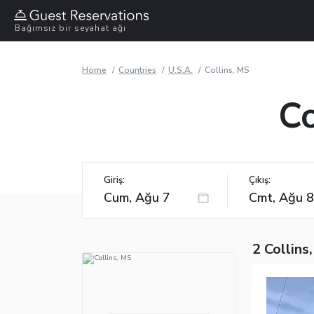
Bağımsız bir seyahat ağı
Home
Countries
U.S.A.
Collins, MS
Co
Giriş:
Çıkış:
2 Collins