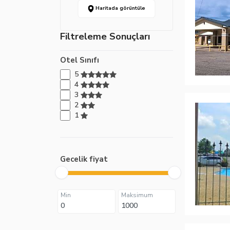
Haritada görüntüle
Filtreleme Sonuçları
Otel Sınıfı
5
4
3
2
1
Gecelik fiyat
Min
Maksimum