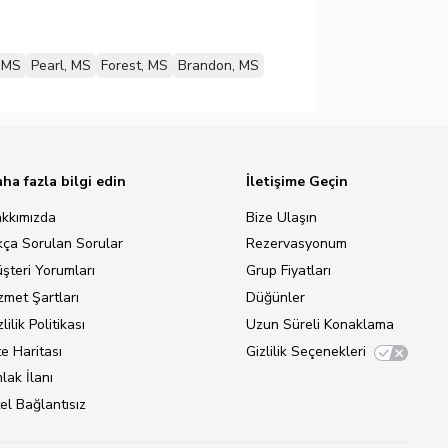
 MS
Pearl, MS
Forest, MS
Brandon, MS
ha fazla bilgi edin
İletişime Geçin
kkımızda
Bize Ulaşın
kça Sorulan Sorular
Rezervasyonum
şteri Yorumları
Grup Fiyatları
zmet Şartları
Düğünler
lilik Politikası
Uzun Süreli Konaklama
te Haritası
Gizlilik Seçenekleri
lak İlanı
el Bağlantısız