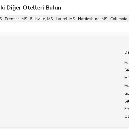
ki Diğer Otelleri Bulun
S
Prentiss, MS
Ellisville, MS
Laurel, MS
Hattiesburg, MS
Columbia,
Da
Ha
Sı
Mü
Hi
Giz
Si
Em
Ot