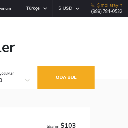
Şimdi arayın
Türkçe
$ USD
yonum
(888) 784-0532
ler
Çocuklar
ODA BUL
0
$103
İtibaren