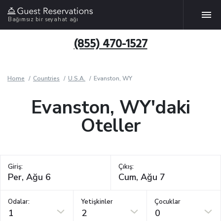
Bağımsız bir seyahat ağı
(855) 470-1527
Home
Countries
U.S.A.
Evanston, WY
Evanston, WY'daki
Oteller
Giriş:
Çıkış:
Odalar:
Yetişkinler
Çocuklar
1
2
0