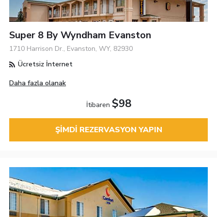
Super 8 By Wyndham Evanston
1710 Harrison Dr., Evanston, WY, 82930
Ücretsiz İnternet
Daha fazla olanak
$98
İtibaren
ŞIMDI REZERVASYON YAPIN