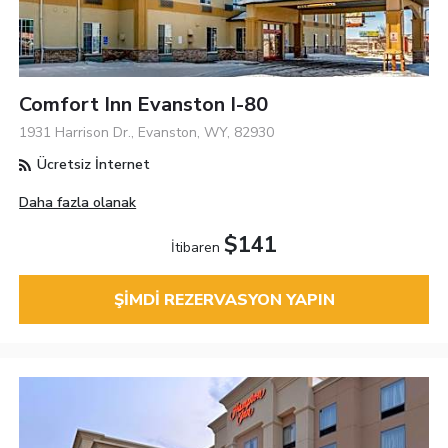
Comfort Inn Evanston I-80
1931 Harrison Dr., Evanston, WY, 82930
Ücretsiz İnternet
Daha fazla olanak
$141
İtibaren
ŞIMDI REZERVASYON YAPIN