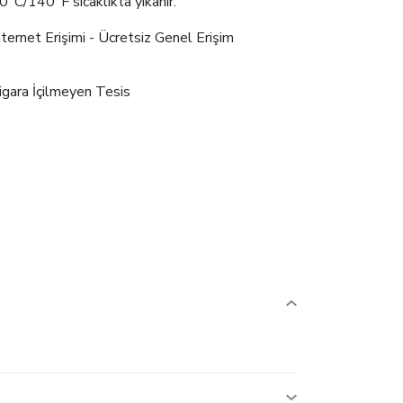
0°C/140°F sıcaklıkta yıkanır.
nternet Erişimi - Ücretsiz Genel Erişim
igara İçilmeyen Tesis