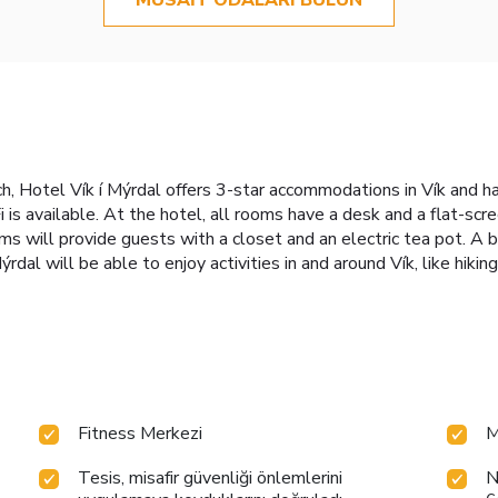
 Hotel Vík í Mýrdal offers 3-star accommodations in Vík and has 
 is available. At the hotel, all rooms have a desk and a flat-sc
ooms will provide guests with a closet and an electric tea pot. A b
rdal will be able to enjoy activities in and around Vík, like hiki
Fitness Merkezi
M
Tesis, misafir güvenliği önlemlerini
N