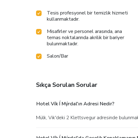
Tesis profesyonel bir temizlik hizmeti
kullanmaktadır.
Misafirler ve personel arasında, ana
temas noktalarında akrilik bir bariyer
bulunmaktadır.
Salon/Bar
Sıkça Sorulan Sorular
Hotel Vík Í Mýrdal'ın Adresi Nedir?
Mülk, Vik'deki 2 Klettsvegur adresinde bulunmak
Hotel Vík Í Mýrdal'da Gecelik Konaklamanın 