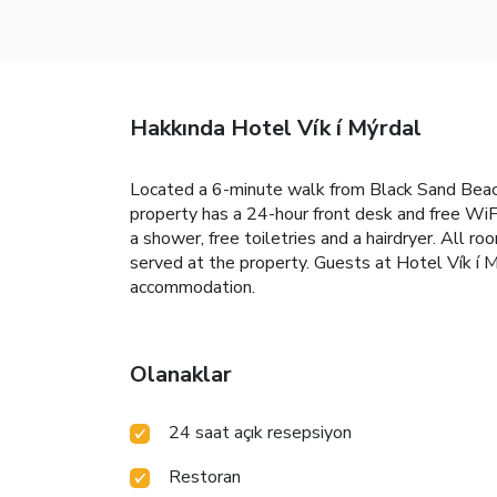
Hakkında Hotel Vík í Mýrdal
Located a 6-minute walk from Black Sand Beach,
property has a 24-hour front desk and free WiFi
a shower, free toiletries and a hairdryer. All r
served at the property. Guests at Hotel Vík í Mý
accommodation.
Olanaklar
24 saat açık resepsiyon
Restoran