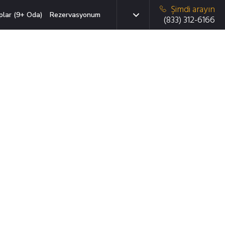
Şimdi arayın
plar (9+ Oda)
Rezervasyonum
(833) 312-6166