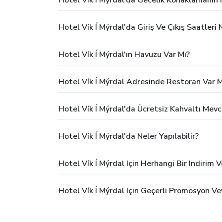
Hotel Vík Í Mýrdal'da Giriş Ve Çıkış Saatleri 
Hotel Vík Í Mýrdal'ın Havuzu Var Mı?
Hotel Vík Í Mýrdal Adresinde Restoran Var M
Hotel Vík Í Mýrdal'da Ücretsiz Kahvaltı Mev
Hotel Vík Í Mýrdal'da Neler Yapılabilir?
Hotel Vík Í Mýrdal Için Herhangi Bir Indirim
Hotel Vík Í Mýrdal Için Geçerli Promosyon Ve