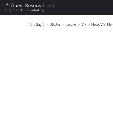
Bağımsız bir seyahat ağı
Ana Sayfa
Ülkeler
Iceland
Vik
Hotel Vík í Mý