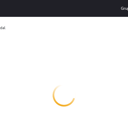
Gru
rdal