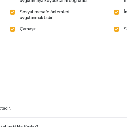
uygulamaya koyduklarını doğruladı.
6
Sosyal mesafe önlemleri
İ
uygulanmaktadır.
Çamaşır
S
tadır.
Maliyeti Ne Kadar?