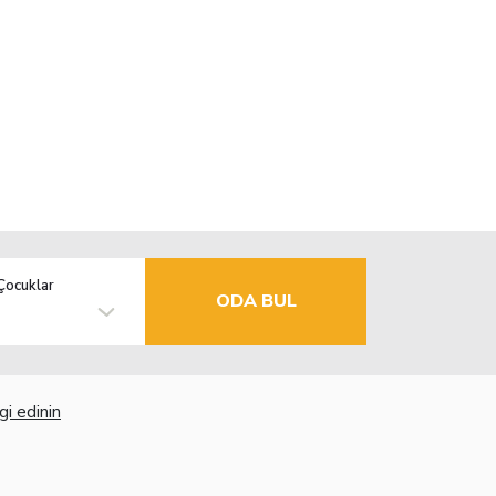
Çocuklar
ODA BUL
gi edinin