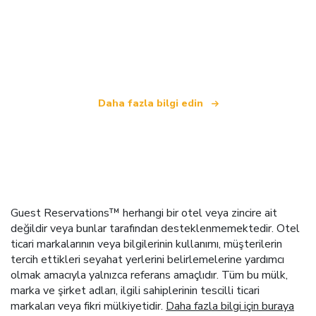
Biz, dünya çapında 100.000'den fazla otel sunan
bağımsız bir seyahat ağıyız
.
Daha fazla bilgi edin
Guest Reservations™ herhangi bir otel veya zincire ait
değildir veya bunlar tarafından desteklenmemektedir. Otel
ticari markalarının veya bilgilerinin kullanımı, müşterilerin
tercih ettikleri seyahat yerlerini belirlemelerine yardımcı
olmak amacıyla yalnızca referans amaçlıdır. Tüm bu mülk,
marka ve şirket adları, ilgili sahiplerinin tescilli ticari
markaları veya fikri mülkiyetidir.
Daha fazla bilgi için buraya