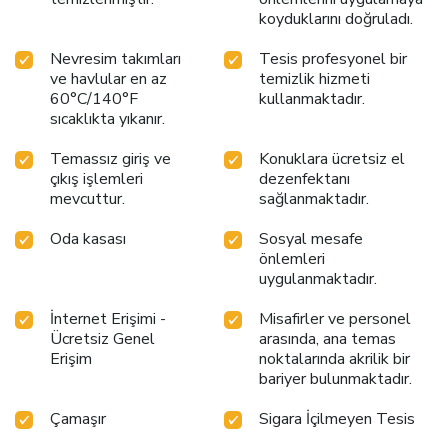
koyduklarını doğruladı.
Nevresim takımları
Tesis profesyonel bir
ve havlular en az
temizlik hizmeti
60°C/140°F
kullanmaktadır.
sıcaklıkta yıkanır.
Temassız giriş ve
Konuklara ücretsiz el
çıkış işlemleri
dezenfektanı
mevcuttur.
sağlanmaktadır.
Oda kasası
Sosyal mesafe
önlemleri
uygulanmaktadır.
İnternet Erişimi -
Misafirler ve personel
Ücretsiz Genel
arasında, ana temas
Erişim
noktalarında akrilik bir
bariyer bulunmaktadır.
Çamaşır
Sigara İçilmeyen Tesis