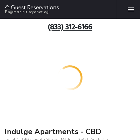
Bağımsız bir seyahat ağı
(833) 312-6166
Indulge Apartments - CBD
Level 1, 146a Eighth Street, Mildura, 3500, Australia