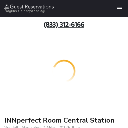
Bağımsız bir seyahat ağı
(833) 312-6166
INNperfect Room Central Station
Via della Maggiolina 2, Milan, 20125, Italy