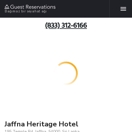
Bağımsız bir seyahat ağı
(833) 312-6166
Jaffna Heritage Hotel
195 Temple Rd, Jaffna, 54000, Sri Lanka