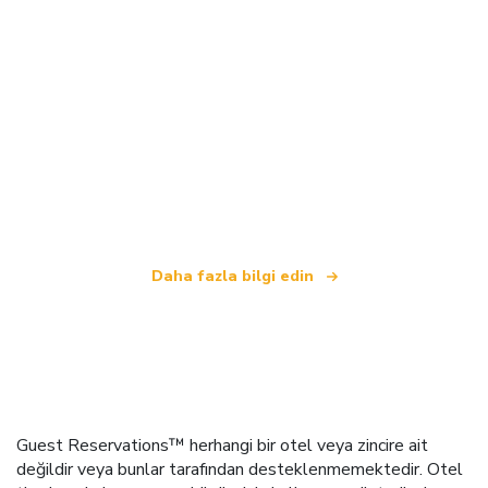
Biz, dünya çapında 100.000'den fazla otel sunan
bağımsız bir seyahat ağıyız
.
Daha fazla bilgi edin
Guest Reservations™ herhangi bir otel veya zincire ait
değildir veya bunlar tarafından desteklenmemektedir. Otel