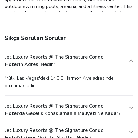
outdoor swimming pools, a sauna, and a fitness center. This
condominium resort also features complimentary wireless
Internet access, concierge services, and a picnic area. Grab
lunch at Delights Gourmet, a restaurant that specializes in
American cuisine. You can also grab snacks at the coffee
Sıkça Sorulan Sorular
shop/cafe. Unwind at the end of the day with a drink at the
bar/lounge or the poolside bar. Featured amenities include
complimentary wired Internet access, a business center,
Jet Luxury Resorts @ The Signature Condo
and express check-in. Free valet parking is available onsite.
Hotel'ın Adresi Nedir?
Mülk, Las Vegas'deki 145 E Harmon Ave adresinde
bulunmaktadır.
Jet Luxury Resorts @ The Signature Condo
Hotel'da Gecelik Konaklamanın Maliyeti Ne Kadar?
Jet Luxury Resorts @ The Signature Condo
Hotel'da Giriş Ve Çıkış Saatleri Nedir?