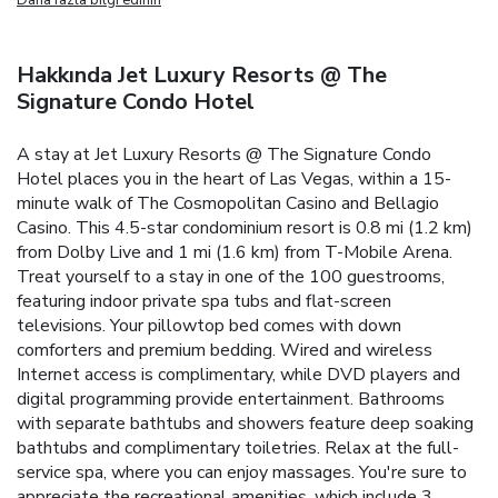
Hakkında Jet Luxury Resorts @ The
Signature Condo Hotel
A stay at Jet Luxury Resorts @ The Signature Condo
Hotel places you in the heart of Las Vegas, within a 15-
minute walk of The Cosmopolitan Casino and Bellagio
Casino. This 4.5-star condominium resort is 0.8 mi (1.2 km)
from Dolby Live and 1 mi (1.6 km) from T-Mobile Arena.
Treat yourself to a stay in one of the 100 guestrooms,
featuring indoor private spa tubs and flat-screen
televisions. Your pillowtop bed comes with down
comforters and premium bedding. Wired and wireless
Internet access is complimentary, while DVD players and
digital programming provide entertainment. Bathrooms
with separate bathtubs and showers feature deep soaking
bathtubs and complimentary toiletries. Relax at the full-
service spa, where you can enjoy massages. You're sure to
appreciate the recreational amenities, which include 3