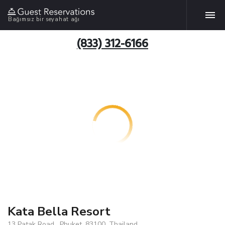
Bağımsız bir seyahat ağı
(833) 312-6166
Kata Bella Resort
13 Patak Road , Phuket, 83100, Thailand