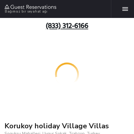
Bağımsız bir seyahat ağı
(833) 312-6166
Korukoy holiday Village Villas
Soguksu Mahallesi, Uygur Sokak, Trabzon, Turkey