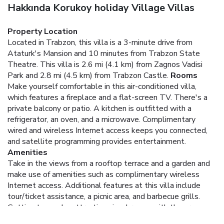
Hakkında Korukoy holiday Village Villas
Property Location
Located in Trabzon, this villa is a 3-minute drive from
Ataturk's Mansion and 10 minutes from Trabzon State
Theatre. This villa is 2.6 mi (4.1 km) from Zagnos Vadisi
Park and 2.8 mi (4.5 km) from Trabzon Castle.
Rooms
Make yourself comfortable in this air-conditioned villa,
which features a fireplace and a flat-screen TV. There's a
private balcony or patio. A kitchen is outfitted with a
refrigerator, an oven, and a microwave. Complimentary
wired and wireless Internet access keeps you connected,
and satellite programming provides entertainment.
Amenities
Take in the views from a rooftop terrace and a garden and
make use of amenities such as complimentary wireless
Internet access. Additional features at this villa include
tour/ticket assistance, a picnic area, and barbecue grills.
Getting to nearby attractions is a breeze with the area
shuttle (surcharge).
Business, Other Amenities