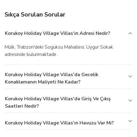
Featured amenities include complimentary wired Internet
access, dry cleaning/laundry services, and a 24-hour front
Sıkça Sorulan Sorular
desk. A roundtrip airport shuttle is provided for a surcharge
(available 24 hours), and free self parking is available
onsite.
Korukoy Holiday Village Villas'ın Adresi Nedir?
Mülk, Trabzon'deki Soguksu Mahallesi, Uygur Sokak
adresinde bulunmaktadır.
Korukoy Holiday Village Villas'da Gecelik
Konaklamanın Maliyeti Ne Kadar?
Korukoy Holiday Village Villas'da Giriş Ve Çıkış
Saatleri Nedir?
Korukoy Holiday Village Villas'ın Havuzu Var Mı?